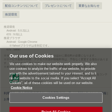
配信コンテンツについて
プレゼントについて
重要なお知らせ
推奨環境
推奨環境
Android : 5.0.2以上
iOS : 9.0以上
推奨ブラウザ
Android : Google Chrome
※Yahoo!ブラウザは非対応です。
iOS : Safari
Our use of Cookies
サービスをご利用されるには、情報料のほかに通信料が必要になります。
サービス名称や内容、アクセス方法や情報料等は、予告なく変更する場合がありま
す。あらかじめご了承ください。
We use cookies to make our website work properly. We also
本ページに掲載のイラスト・写真・文章の無断複写及び転載を禁じます。
use cookies to analyze the traffic of our website, to provide
you with the advertisement tailored to your interest, and to li
このエルマークは、レコード会社・映像製作会社が提供するコンテ
nk our website to the social media. If you select “Accept All
ンツを示す登録商標です。
RIAJ00013011
Cookies”, all of these cookies will be used on our website.
Cookie Notice
利用規約
|
個人情報等保護方針
|
特定商取引法に基づく表記
|
ライセンス情報
|
Cookies Settings
お客様情報の外部送信について
|
Cookies Settings
©2026 Konami Digital Entertainment
Reject All Cookies