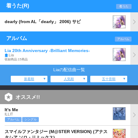
着うた(R)
着うた
dearly (from AL「dearly」 2006) サビ
アルバム
アルバム
Lia 20th Anniversary -Brilliant Memories-
Lia
収録商品:15商品
Liaの配信曲一覧
新着順
人気順
五十音順
オススメ!!
It's Me
ILLIT
アルバム
シングル
スマイルファンタジー (M@STER VERSION) (アナス
タシア ソロ・リミックス)