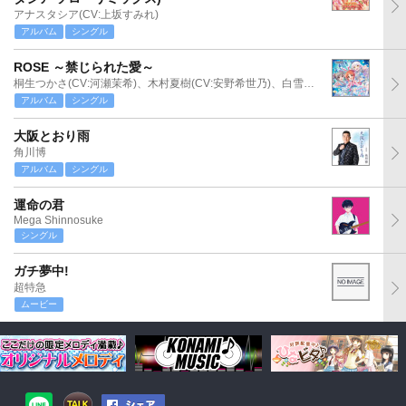
アナスタシア(CV:上坂すみれ)
アルバム
シングル
ROSE ～禁じられた愛～
桐生つかさ(CV:河瀬茉希)、木村夏樹(CV:安野希世乃)、白雪千夜(CV:関口理咲)
アルバム
シングル
大阪とおり雨
角川博
アルバム
シングル
運命の君
Mega Shinnosuke
シングル
ガチ夢中!
超特急
ムービー