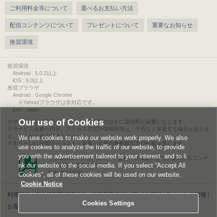
ご利用料金等について
選べるお支払い方法
配信コンテンツについて
プレゼントについて
重要なお知らせ
推奨環境
推奨環境
Android : 5.0.2以上
iOS : 9.0以上
推奨ブラウザ
Android : Google Chrome
※Yahoo!ブラウザは非対応です。
iOS : Safari
Our use of Cookies
サービスをご利用されるには、情報料のほかに通信料が必要になります。
サービス名称や内容、アクセス方法や情報料等は、予告なく変更する場合がありま
す。あらかじめご了承ください。
We use cookies to make our website work properly. We also
本ページに掲載のイラスト・写真・文章の無断複写及び転載を禁じます。
use cookies to analyze the traffic of our website, to provide
you with the advertisement tailored to your interest, and to li
このエルマークは、レコード会社・映像製作会社が提供するコンテ
nk our website to the social media. If you select “Accept All
ンツを示す登録商標です。
RIAJ00013011
Cookies”, all of these cookies will be used on our website.
Cookie Notice
利用規約
|
個人情報等保護方針
|
特定商取引法に基づく表記
|
ライセンス情報
|
Cookies Settings
お客様情報の外部送信について
|
Cookies Settings