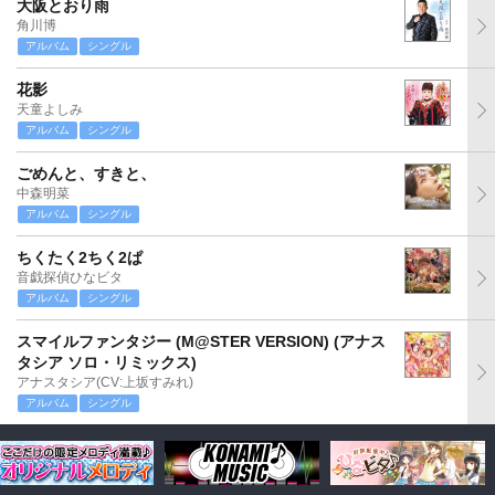
大阪とおり雨
角川博
アルバム
シングル
花影
天童よしみ
アルバム
シングル
ごめんと、すきと、
中森明菜
アルバム
シングル
ちくたく2ちく2ぱ
音戯探偵ひなビタ
アルバム
シングル
スマイルファンタジー (M@STER VERSION) (アナス
タシア ソロ・リミックス)
アナスタシア(CV:上坂すみれ)
アルバム
シングル