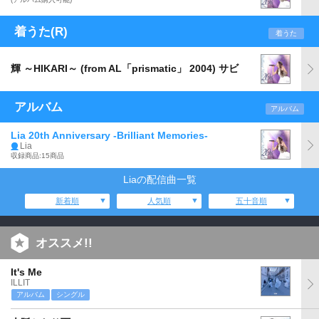
着うた(R)
着うた
輝 ～HIKARI～ (from AL「prismatic」 2004) サビ
アルバム
アルバム
Lia 20th Anniversary -Brilliant Memories-
Lia
収録商品:15商品
Liaの配信曲一覧
新着順
人気順
五十音順
オススメ!!
It's Me
ILLIT
アルバム
シングル