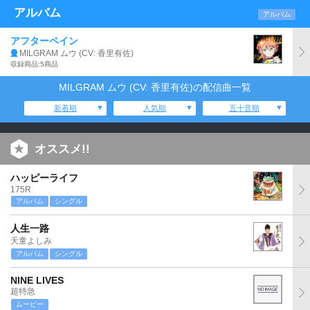
アルバム
アルバム
アフターペイン
MILGRAM ムウ (CV: 香里有佐)
収録商品:5商品
MILGRAM ムウ (CV: 香里有佐)の配信曲一覧
新着順
人気順
五十音順
オススメ!!
ハッピーライフ
175R
アルバム
シングル
人生一路
天童よしみ
アルバム
シングル
NINE LIVES
超特急
ムービー