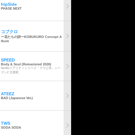
fripSide
PHASE NEXT
コブクロ
ー花たちの詩ーKOBUKURO Concept A
lbum
SPEED
Body & Soul (Remastered 2026)
Netflixリアリティシリーズ「ラヴ上等」シー
ズン2 主題歌
ATEEZ
BAD (Japanese Ver.)
TWS
SODA SODA