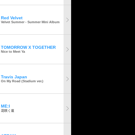
Red Velvet
Velvet Summer - Summer Mini Album
TOMORROW X TOGETHER
Nice to Meet Ya
Travis Japan
On My Road (Stadium ver.)
ME:I
花咲く道