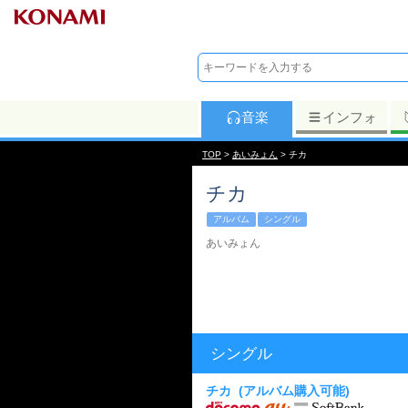
音楽
インフォ
TOP
>
あいみょん
> チカ
チカ
アルバム
シングル
あいみょん
シングル
チカ
(アルバム購入可能)