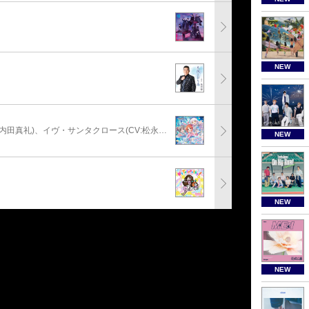
NEW
安部菜々(CV:三宅麻理恵)、神崎蘭子(CV:内田真礼)、イヴ・サンタクロース(CV:松永あかね)
NEW
NEW
NEW