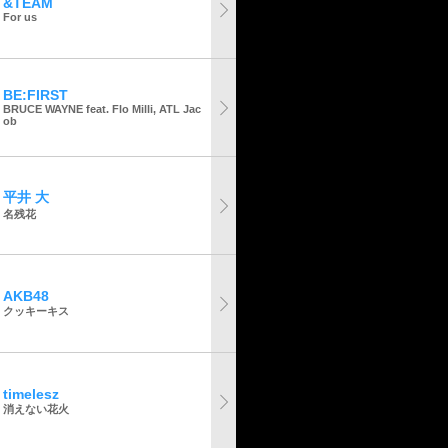
&TEAM
For us
BE:FIRST
BRUCE WAYNE feat. Flo Milli, ATL Jac
ob
平井 大
名残花
AKB48
クッキーキス
timelesz
消えない花火