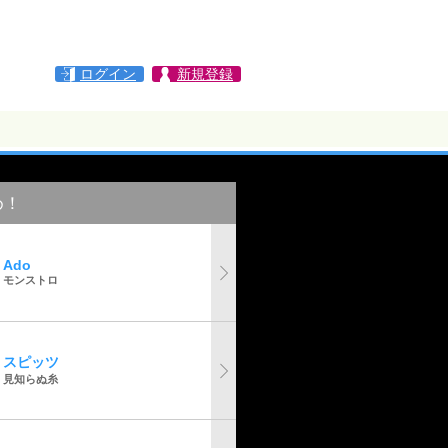
ログイン
新規登録
め！
Ado
モンストロ
スピッツ
見知らぬ糸