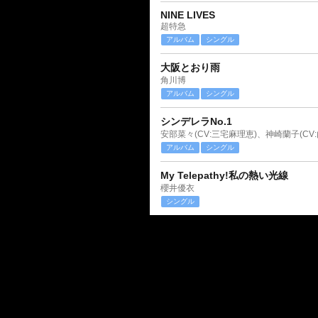
NINE LIVES
超特急
アルバム
シングル
大阪とおり雨
角川博
アルバム
シングル
シンデレラNo.1
アルバム
シングル
My Telepathy!私の熱い光線
櫻井優衣
シングル