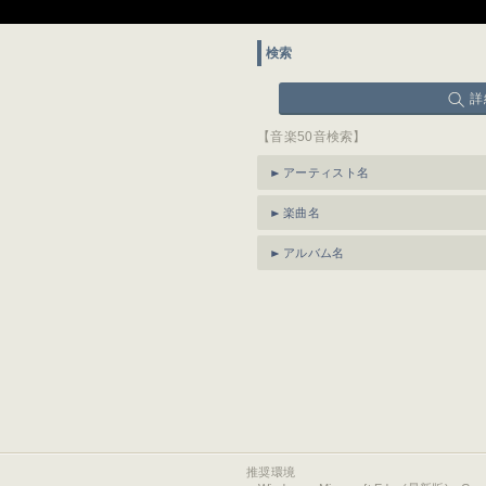
検索
詳
【音楽50音検索】
アーティスト名
楽曲名
アルバム名
推奨環境