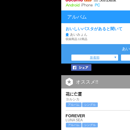
アルバム
おいしいパスタがあると聞いて
あいみょん
収録商品:12商品
あい
新着順
オススメ!!
花に亡霊
ヨルシカ
アルバム
シングル
FOREVER
LUNA SEA
アルバム
シングル