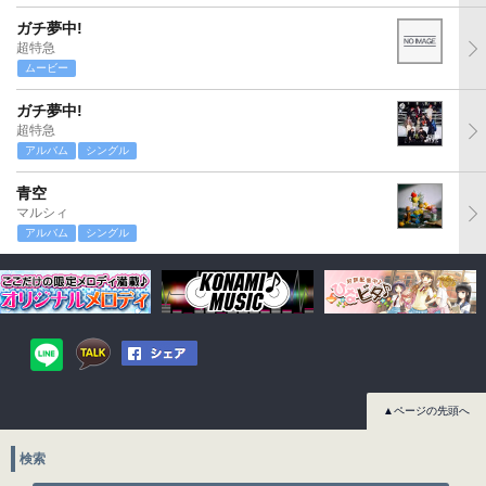
ガチ夢中!
超特急
ムービー
ガチ夢中!
超特急
アルバム
シングル
青空
マルシィ
アルバム
シングル
▲ページの先頭へ
検索