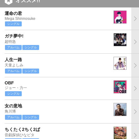
オススメ!!
運命の君
Mega Shinnosuke
シングル
ガチ夢中!
超特急
アルバム
シングル
人生一路
天童よしみ
アルバム
シングル
OBF
ジョー・力一
シングル
女の意地
角川博
アルバム
シングル
ちくたく2ちく2ぱ
音戯探偵ひなビタ