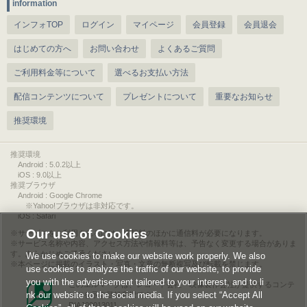
information
インフォTOP
ログイン
マイページ
会員登録
会員退会
はじめての方へ
お問い合わせ
よくあるご質問
ご利用料金等について
選べるお支払い方法
配信コンテンツについて
プレゼントについて
重要なお知らせ
推奨環境
推奨環境
Android : 5.0.2以上
iOS : 9.0以上
推奨ブラウザ
Android : Google Chrome
※Yahoo!ブラウザは非対応です。
iOS : Safari
Our use of Cookies
サービスをご利用されるには、情報料のほかに通信料が必要になります。
サービス名称や内容、アクセス方法や情報料等は、予告なく変更する場合がありま
す。あらかじめご了承ください。
We use cookies to make our website work properly. We also
本ページに掲載のイラスト・写真・文章の無断複写及び転載を禁じます。
use cookies to analyze the traffic of our website, to provide
you with the advertisement tailored to your interest, and to li
このエルマークは、レコード会社・映像製作会社が提供するコンテ
nk our website to the social media. If you select “Accept All
ンツを示す登録商標です。
RIAJ00013011