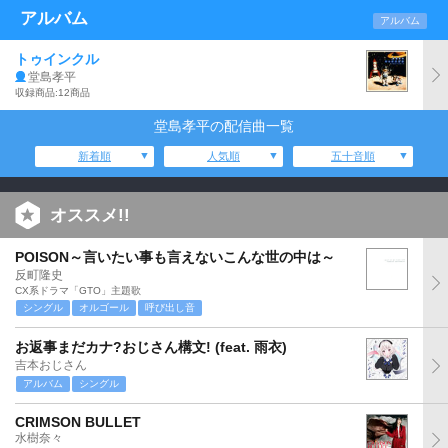
アルバム
アルバム
トゥインクル
堂島孝平
収録商品:12商品
堂島孝平の配信曲一覧
新着順
人気順
五十音順
オススメ!!
POISON～言いたい事も言えないこんな世の中は～
反町隆史
CX系ドラマ「GTO」主題歌
シングル
オルゴール
呼び出し音
お返事まだカナ?おじさん構文! (feat. 雨衣)
吉本おじさん
アルバム
シングル
CRIMSON BULLET
水樹奈々