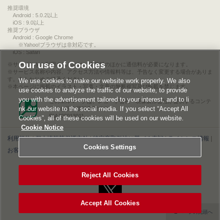
推奨環境
Android : 5.0.2以上
iOS : 9.0以上
推奨ブラウザ
Android : Google Chrome
※Yahoo!ブラウザは非対応です。
iOS : Safari
Our use of Cookies
サービスをご利用されるには、情報料のほかに通信料が必要になります。
サービス名称や内容、アクセス方法や情報料等は、予告なく変更する場合がありま
す。あらかじめご了承ください。
We use cookies to make our website work properly. We also
本ページに掲載のイラスト・写真・文章の無断複写及び転載を禁じます。
use cookies to analyze the traffic of our website, to provide
you with the advertisement tailored to your interest, and to li
このエルマークは、レコード会社・映像製作会社が提供するコンテ
nk our website to the social media. If you select “Accept All
ンツを示す登録商標です。
RIAJ00013011
Cookies”, all of these cookies will be used on our website.
Cookie Notice
利用規約
|
個人情報等保護方針
|
特定商取引法に基づく表記
|
ライセンス情報
|
Cookies Settings
お客様情報の外部送信について
|
Cookies Settings
©2026 Konami Digital Entertainment
Reject All Cookies
Accept All Cookies
▲ページの先頭へ