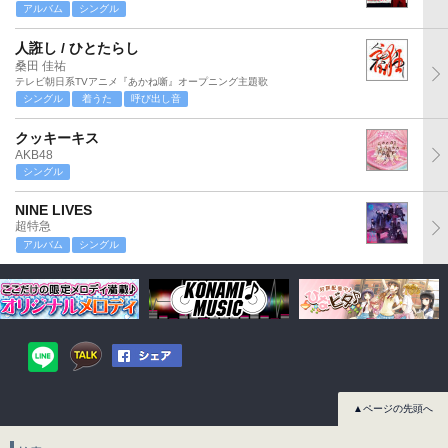
アルバム
シングル
人誑し / ひとたらし
桑田 佳祐
テレビ朝日系TVアニメ『あかね噺』オープニング主題歌
シングル
着うた
呼び出し音
クッキーキス
AKB48
シングル
NINE LIVES
超特急
アルバム
シングル
▲ページの先頭へ