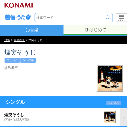
メニュー
音楽
はじめて
TOP
>
堂島孝平
> 煙突そうじ
煙突そうじ
アルバム
シングル
堂島孝平
シングル
シングル
煙突そうじ
(アルバム購入可能)