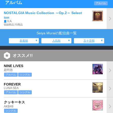
アルバム
アルバム
NOSTALGIA Music Collection ～Op.2～ Select
ion
V.A.
収録商品:70商品
Seiya Muraiの配信曲一覧
新着順
人気順
五十音順
オススメ!!
NINE LIVES
超特急
アルバム
シングル
FOREVER
LUNA SEA
アルバム
シングル
クッキーキス
AKB48
シングル