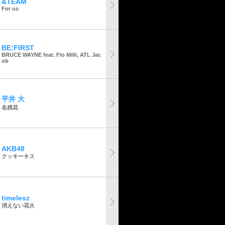
&TEAM
For us
BE:FIRST
BRUCE WAYNE feat. Flo Milli, ATL Jac
ob
平井 大
名残花
AKB48
クッキーキス
timelesz
消えない花火