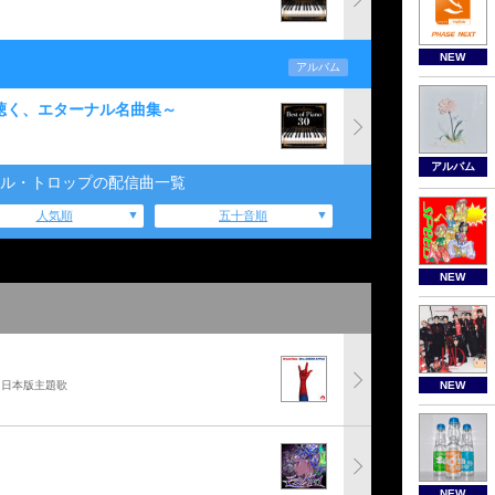
NEW
アルバム
の演奏で聴く、エターナル名曲集～
アルバム
ル・トロップの配信曲一覧
人気順
五十音順
NEW
」日本版主題歌
NEW
NEW