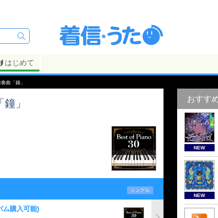
はじめて
前奏曲「鐘」
おすす
「鐘」
NEW
シングル
NEW
バム購入可能)