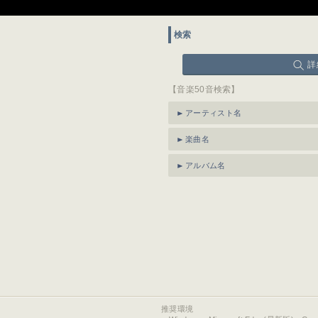
検索
詳
【音楽50音検索】
アーティスト名
楽曲名
アルバム名
推奨環境