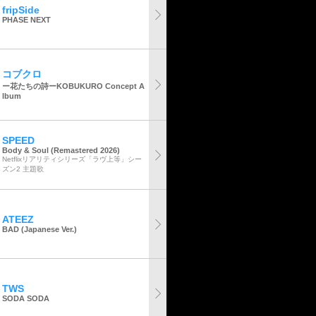
fripSide
PHASE NEXT
コブクロ
ー花たちの詩ーKOBUKURO Concept A
lbum
SPEED
Body & Soul (Remastered 2026)
Netflixリアリティシリーズ「ラヴ上等」シー
ズン2 主題歌
ATEEZ
BAD (Japanese Ver.)
TWS
SODA SODA