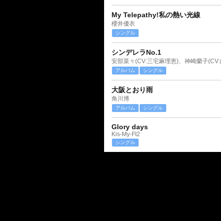
My Telepathy!私の熱い光線
櫻井優衣
シングル
シンデレラNo.1
アルバム
シングル
大阪とおり雨
角川博
アルバム
シングル
Glory days
Kis-My-Ft2
シングル