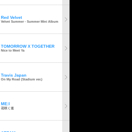
Red Velvet
Velvet Summer - Summer Mini Album
TOMORROW X TOGETHER
Nice to Meet Ya
Travis Japan
On My Road (Stadium ver.)
ME:I
花咲く道