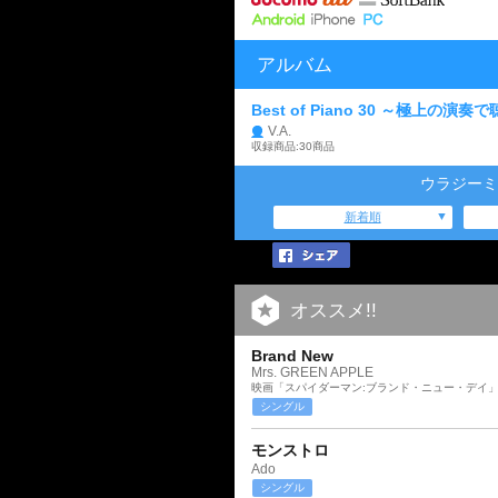
アルバム
Best of Piano 30 ～極上
V.A.
収録商品:30商品
ウラジーミ
新着順
オススメ!!
Brand New
Mrs. GREEN APPLE
映画「スパイダーマン:ブランド・ニュー・デイ
シングル
モンストロ
Ado
シングル