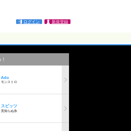
ログイン
新規登録
め！
Ado
モンストロ
スピッツ
見知らぬ糸