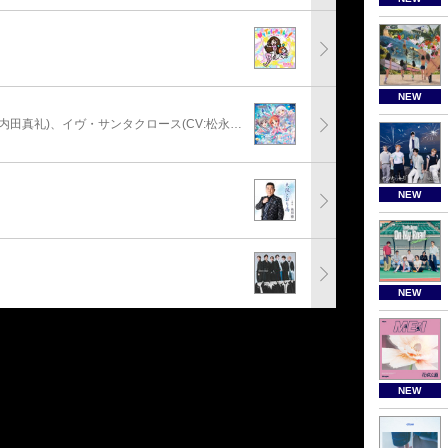
NEW
安部菜々(CV:三宅麻理恵)、神崎蘭子(CV:内田真礼)、イヴ・サンタクロース(CV:松永あかね)
NEW
NEW
NEW