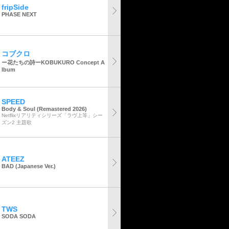
fripSide
PHASE NEXT
コブクロ
ー花たちの詩ーKOBUKURO Concept A
lbum
SPEED
Body & Soul (Remastered 2026)
Netflixリアリティシリーズ「ラヴ上等」シー
ズン2 主題歌
ATEEZ
BAD (Japanese Ver.)
TWS
SODA SODA