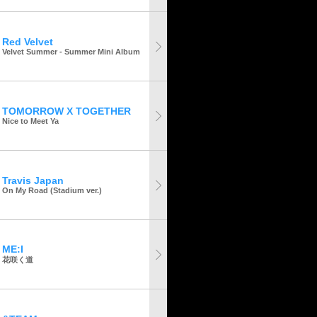
Red Velvet
Velvet Summer - Summer Mini Album
TOMORROW X TOGETHER
Nice to Meet Ya
Travis Japan
On My Road (Stadium ver.)
ME:I
花咲く道