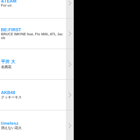
&TEAM
For us
BE:FIRST
BRUCE WAYNE feat. Flo Milli, ATL Jac
ob
平井 大
名残花
AKB48
クッキーキス
timelesz
消えない花火