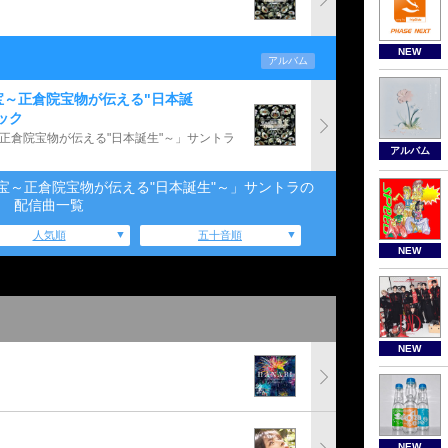
NEW
アルバム
宝～正倉院宝物が伝える"日本誕
ック
正倉院宝物が伝える"日本誕生"～」サントラ
アルバム
宝～正倉院宝物が伝える"日本誕生"～」サントラの
配信曲一覧
人気順
五十音順
NEW
NEW
NEW