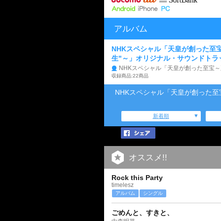
アルバム
NHKスペシャル「天皇が創った至
生"～」オリジナル・サウンドトラ
NHKスペシャル「天皇が創った至宝～
収録商品:22商品
NHKスペシャル「天皇が創った至
新着順
オススメ!!
Rock this Party
timelesz
アルバム
シングル
ごめんと、すきと、