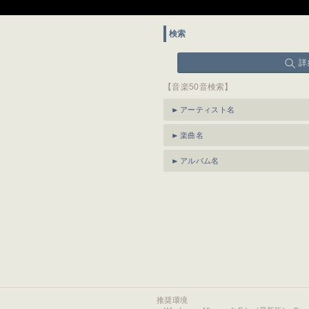
検索
詳
【音楽50音検索】
アーティスト名
楽曲名
アルバム名
推奨環境