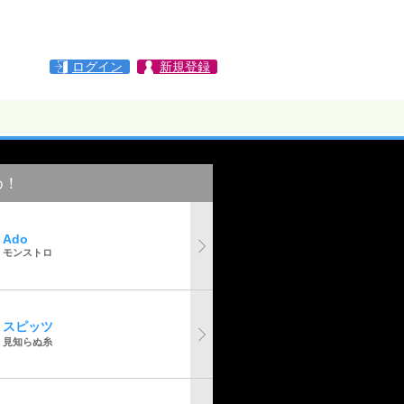
ログイン
新規登録
め！
Ado
モンストロ
スピッツ
見知らぬ糸