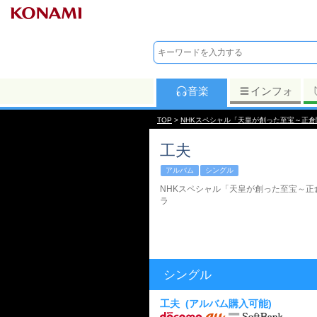
音楽
インフォ
TOP
>
NHKスペシャル「天皇が創った至宝～正倉
工夫
アルバム
シングル
NHKスペシャル「天皇が創った至宝～正
ラ
シングル
工夫
(アルバム購入可能)