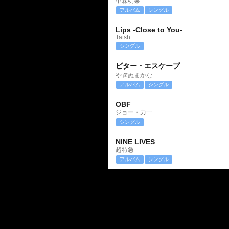
中森明菜
アルバム
シングル
Lips -Close to You-
Tatsh
シングル
ビター・エスケープ
やぎぬまかな
アルバム
シングル
OBF
ジョー・力一
シングル
NINE LIVES
超特急
アルバム
シングル