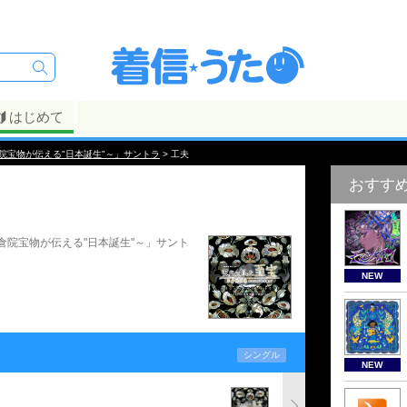
はじめて
院宝物が伝える"日本誕生"～」サントラ
> 工夫
おすす
倉院宝物が伝える"日本誕生"～」サント
NEW
シングル
NEW