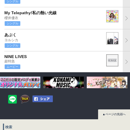
シングル
My Telepathy!私の熱い光線
櫻井優衣
シングル
あぶく
ヨルシカ
シングル
NINE LIVES
超特急
ムービー
▲ページの先頭へ
検索