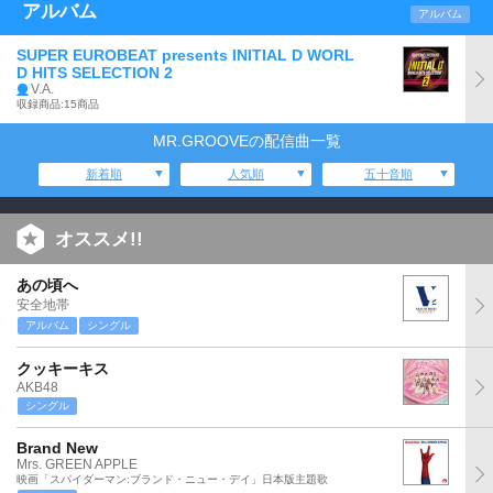
アルバム
アルバム
SUPER EUROBEAT presents INITIAL D WORL
D HITS SELECTION 2
V.A.
収録商品:15商品
MR.GROOVEの配信曲一覧
新着順
人気順
五十音順
オススメ!!
あの頃へ
安全地帯
アルバム
シングル
クッキーキス
AKB48
シングル
Brand New
Mrs. GREEN APPLE
映画「スパイダーマン:ブランド・ニュー・デイ」日本版主題歌