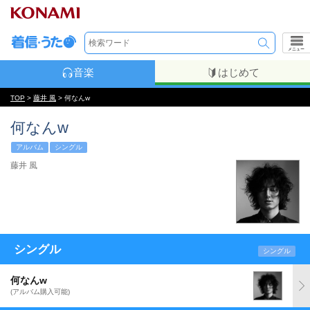
メニュー
音楽
はじめて
TOP
>
藤井 風
> 何なんw
何なんw
アルバム
シングル
藤井 風
シングル
シングル
何なんw
(アルバム購入可能)