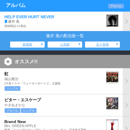
アルバム
アルバム
HELP EVER HURT NEVER
藤井 風
収録商品:11商品
藤井 風の配信曲一覧
新着順
人気順
五十音順
オススメ!!
虹
福山雅治
CX系ドラマ「ウォーターボーイズ」主題歌
シングル
ビター・エスケープ
やぎぬまかな
アルバム
シングル
Brand New
Mrs. GREEN APPLE
映画「スパイダーマン:ブランド・ニュー・デイ」日本版主題歌