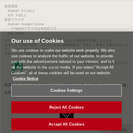
推奨環境
Android : 5.0.2以上
iOS : 9.0以上
推奨ブラウザ
Android : Google Chrome
※Yahoo!ブラウザは非対応です。
iOS : Safari
Our use of Cookies
サービスをご利用されるには、情報料のほかに通信料が必要になります。
サービス名称や内容、アクセス方法や情報料等は、予告なく変更する場合がありま
す。あらかじめご了承ください。
We use cookies to make our website work properly. We also
本ページに掲載のイラスト・写真・文章の無断複写及び転載を禁じます。
use cookies to analyze the traffic of our website, to provide
you with the advertisement tailored to your interest, and to li
このエルマークは、レコード会社・映像製作会社が提供するコンテ
nk our website to the social media. If you select “Accept All
ンツを示す登録商標です。
RIAJ00013011
Cookies”, all of these cookies will be used on our website.
Cookie Notice
利用規約
|
個人情報等保護方針
|
特定商取引法に基づく表記
|
ライセンス情報
|
Cookies Settings
お客様情報の外部送信について
|
Cookies Settings
©2026 Konami Digital Entertainment
Reject All Cookies
Accept All Cookies
▲ページの先頭へ