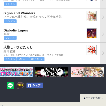
シングル
Signs and Wonders
ネオン(CV:藤川茜)、芽兎めう(CV:五十嵐裕美)
シングル
Diabolic Lupus
Tatsh
シングル
人誑し / ひとたらし
桑田 佳祐
テレビ朝日系TVアニメ『あかね噺』オープニング主題歌
シングル
着うた
呼び出し音
▲ページの先頭へ