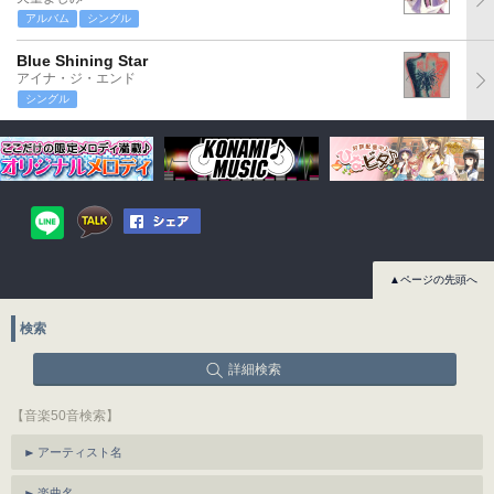
アルバム
シングル
Blue Shining Star
アイナ・ジ・エンド
シングル
▲ページの先頭へ
検索
詳細検索
【音楽50音検索】
アーティスト名
楽曲名