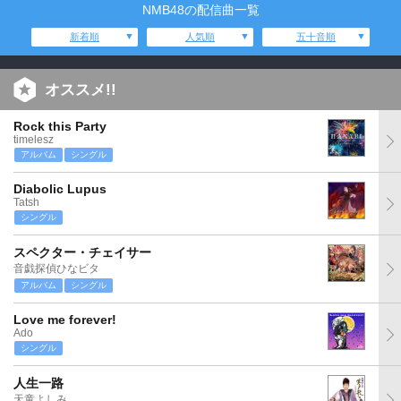
NMB48の配信曲一覧
新着順
人気順
五十音順
オススメ!!
Rock this Party
timelesz
アルバム
シングル
Diabolic Lupus
Tatsh
シングル
スペクター・チェイサー
音戯探偵ひなビタ
アルバム
シングル
Love me forever!
Ado
シングル
人生一路
天童よしみ