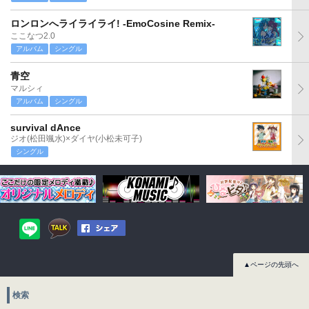
ロンロンへライライライ! -EmoCosine Remix-
ここなつ2.0
アルバム
シングル
青空
マルシィ
アルバム
シングル
survival dAnce
ジオ(松田颯水)×ダイヤ(小松未可子)
シングル
▲ページの先頭へ
検索