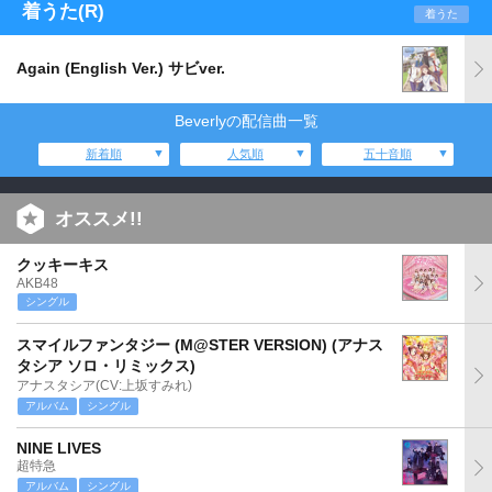
着うた(R)
着うた
Again (English Ver.) サビver.
Beverlyの配信曲一覧
新着順
人気順
五十音順
オススメ!!
クッキーキス
AKB48
シングル
スマイルファンタジー (M@STER VERSION) (アナス
タシア ソロ・リミックス)
アナスタシア(CV:上坂すみれ)
アルバム
シングル
NINE LIVES
超特急
アルバム
シングル