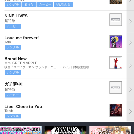
シングル
着うた
ムービー
呼び出し音
NINE LIVES
超特急
ムービー
Love me forever!
Ado
シングル
Brand New
Mrs. GREEN APPLE
映画「スパイダーマン:ブランド・ニュー・デイ」日本版主題歌
シングル
ガチ夢中!
超特急
ムービー
Lips -Close to You-
Tatsh
シングル