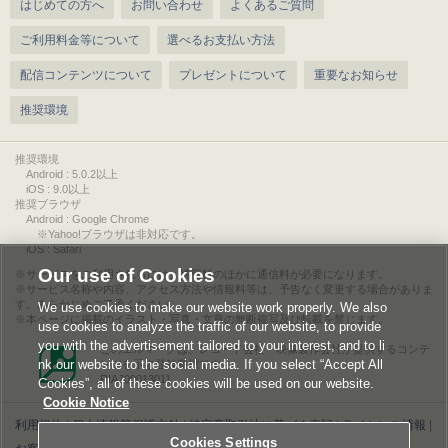
はじめての方へ
お問い合わせ
よくあるご質問
ご利用料金等について
選べるお支払い方法
配信コンテンツについて
プレゼントについて
重要なお知らせ
推奨環境
推奨環境
Android : 5.0.2以上
iOS : 9.0以上
推奨ブラウザ
Android : Google Chrome
※Yahoo!ブラウザは非対応です。
iOS : Safari
Our use of Cookies
サービスをご利用されるには、情報料のほかに通信料が必要になります。
サービス名称や内容、アクセス方法や情報料等は、予告なく変更する場合がありま
す。あらかじめご了承ください。
We use cookies to make our website work properly. We also
本ページに掲載のイラスト・写真・文章の無断複写及び転載を禁じます。
use cookies to analyze the traffic of our website, to provide
you with the advertisement tailored to your interest, and to li
このエルマークは、レコード会社・映像製作会社が提供するコンテ
nk our website to the social media. If you select “Accept All
ンツを示す登録商標です。
RIAJ00013011
Cookies”, all of these cookies will be used on our website.
Cookie Notice
利用規約
|
個人情報等保護方針
|
特定商取引法に基づく表記
|
ライセンス情報
|
Cookies Settings