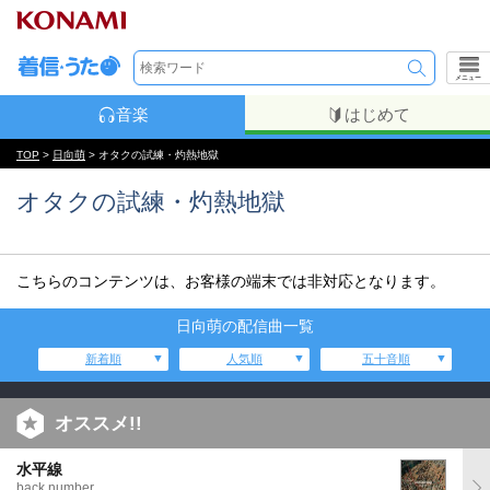
メニュー
音楽
はじめて
TOP
>
日向萌
> オタクの試練・灼熱地獄
オタクの試練・灼熱地獄
こちらのコンテンツは、お客様の端末では非対応となります。
日向萌の配信曲一覧
新着順
人気順
五十音順
オススメ!!
水平線
back number