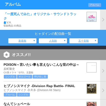
アルバム
アルバム
「一度死んでみた」オリジナル・サウンドトラッ
ク
V.A.
収録商品:33商品
ヒャダインの配信曲一覧
新着順
人気順
五十音順
オススメ!!
POISON～言いたい事も言えないこんな世の中は～
反町隆史
CX系ドラマ「GTO」主題歌
シングル
オルゴール
呼び出し音
ヒプノシスマイク -Division Rap Battle- FINAL
ヒプノシスマイク -D.R.B- (Division All Stars)
アルバム
シングル
なんてシュペール