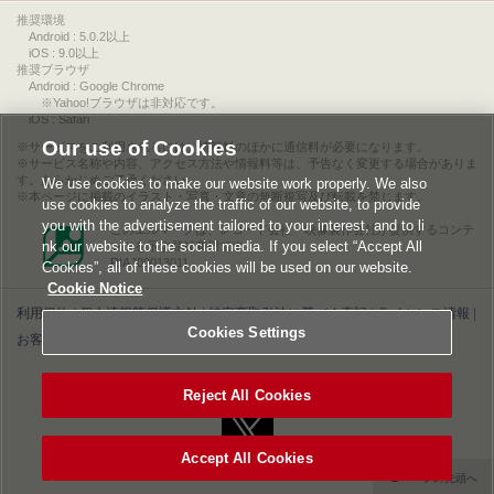
推奨環境
Android : 5.0.2以上
iOS : 9.0以上
推奨ブラウザ
Android : Google Chrome
※Yahoo!ブラウザは非対応です。
iOS : Safari
Our use of Cookies
サービスをご利用されるには、情報料のほかに通信料が必要になります。
サービス名称や内容、アクセス方法や情報料等は、予告なく変更する場合がありま
す。あらかじめご了承ください。
We use cookies to make our website work properly. We also
本ページに掲載のイラスト・写真・文章の無断複写及び転載を禁じます。
use cookies to analyze the traffic of our website, to provide
you with the advertisement tailored to your interest, and to li
このエルマークは、レコード会社・映像製作会社が提供するコンテ
nk our website to the social media. If you select “Accept All
ンツを示す登録商標です。
RIAJ00013011
Cookies”, all of these cookies will be used on our website.
Cookie Notice
利用規約
|
個人情報等保護方針
|
特定商取引法に基づく表記
|
ライセンス情報
|
Cookies Settings
お客様情報の外部送信について
|
Cookies Settings
©2026 Konami Digital Entertainment
Reject All Cookies
Accept All Cookies
▲ページの先頭へ