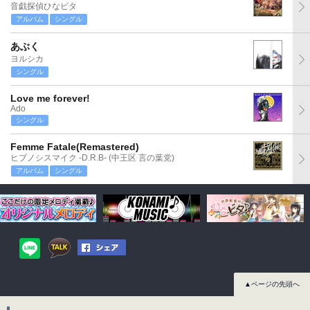
音戯探偵ひなビタ
アルバム
シングル
あぶく
ヨルシカ
シングル
Love me forever!
Ado
シングル
Femme Fatale(Remastered)
ヒプノシスマイク -D.R.B- (中王区 言の葉党)
アルバム
シングル
▲ページの先頭へ