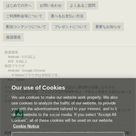
はじめての方へ
お問い合わせ
よくあるご質問
ご利用料金等について
選べるお支払い方法
配信コンテンツについて
プレゼントについて
重要なお知らせ
推奨環境
推奨環境
Android : 5.0.2以上
iOS : 9.0以上
推奨ブラウザ
Android : Google Chrome
※Yahoo!ブラウザは非対応です。
iOS : Safari
Our use of Cookies
サービスをご利用されるには、情報料のほかに通信料が必要になります。
サービス名称や内容、アクセス方法や情報料等は、予告なく変更する場合がありま
す。あらかじめご了承ください。
We use cookies to make our website work properly. We also
本ページに掲載のイラスト・写真・文章の無断複写及び転載を禁じます。
use cookies to analyze the traffic of our website, to provide
you with the advertisement tailored to your interest, and to li
このエルマークは、レコード会社・映像製作会社が提供するコンテ
nk our website to the social media. If you select “Accept All
ンツを示す登録商標です。
RIAJ00013011
Cookies”, all of these cookies will be used on our website.
Cookie Notice
利用規約
|
個人情報等保護方針
|
特定商取引法に基づく表記
|
ライセンス情報
|