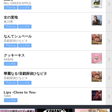
Mrs. GREEN APPLE
アルバム
シングル
女の意地
角川博
アルバム
シングル
なんてシュペール
音戯探偵ひなビタ
アルバム
シングル
クッキーキス
AKB48
シングル
華麗なる!音戯探偵ひなビタ
音戯探偵ひなビタ
アルバム
シングル
Lips -Close to You-
Tatsh
シングル