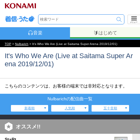
メニュー
音楽
はじめて
TOP
>
Nulbarich
> It's Who We Are (Live at Saitama Super Arena 2019/12/01)
It's Who We Are (Live at Saitama Super Ar
ena 2019/12/01)
こちらのコンテンツは、お客様の端末では非対応となります。
Nulbarichの配信曲一覧
新着順
人気順
五十音順
オススメ!!
StaRt