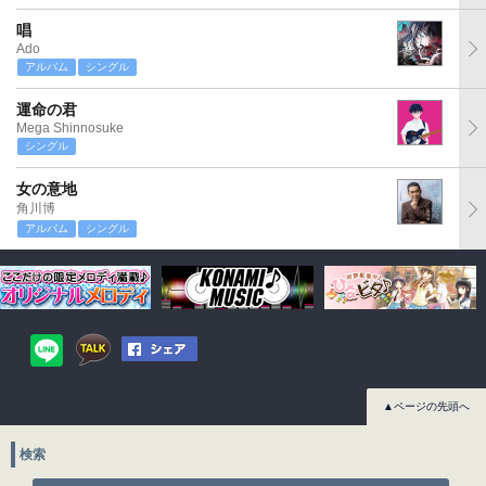
唱
Ado
アルバム
シングル
運命の君
Mega Shinnosuke
シングル
女の意地
角川博
アルバム
シングル
▲ページの先頭へ
検索