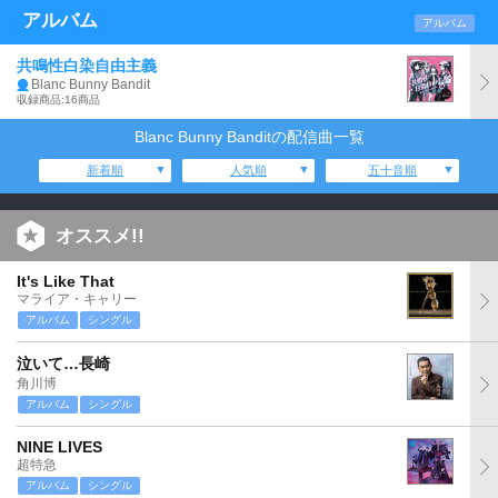
アルバム
アルバム
共鳴性白染自由主義
Blanc Bunny Bandit
収録商品:16商品
Blanc Bunny Banditの配信曲一覧
新着順
人気順
五十音順
オススメ!!
It's Like That
マライア・キャリー
アルバム
シングル
泣いて…長崎
角川博
アルバム
シングル
NINE LIVES
超特急
アルバム
シングル