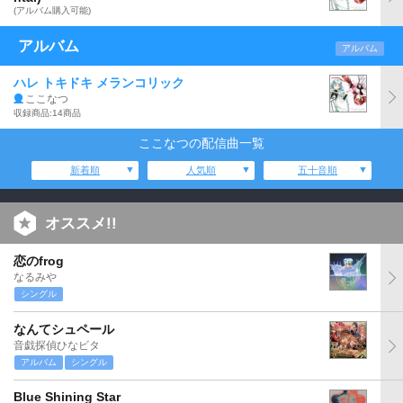
(アルバム購入可能)
アルバム
アルバム
ハレ トキドキ メランコリック
ここなつ
収録商品:14商品
ここなつの配信曲一覧
新着順
人気順
五十音順
オススメ!!
恋のfrog
なるみや
シングル
なんてシュペール
音戯探偵ひなビタ
アルバム
シングル
Blue Shining Star