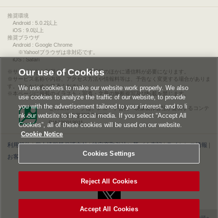
推奨環境
Android : 5.0.2以上
iOS : 9.0以上
推奨ブラウザ
Android : Google Chrome
※Yahoo!ブラウザは非対応です。
iOS : Safari
Our use of Cookies
サービスをご利用されるには、情報料のほかに通信料が必要になります。
サービス名称や内容、アクセス方法や情報料等は、予告なく変更する場合がありま
す。あらかじめご了承ください。
We use cookies to make our website work properly. We also
本ページに掲載のイラスト・写真・文章の無断複写及び転載を禁じます。
use cookies to analyze the traffic of our website, to provide
you with the advertisement tailored to your interest, and to li
このエルマークは、レコード会社・映像製作会社が提供するコンテ
nk our website to the social media. If you select “Accept All
ンツを示す登録商標です。
RIAJ00013011
Cookies”, all of these cookies will be used on our website.
Cookie Notice
利用規約
|
個人情報等保護方針
|
特定商取引法に基づく表記
|
ライセンス情報
|
Cookies Settings
お客様情報の外部送信について
|
Cookies Settings
©2026 Konami Digital Entertainment
Reject All Cookies
Accept All Cookies
▲ページの先頭へ