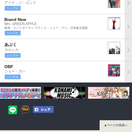
アイナ・ジ・エンド
シングル
Brand New
Mrs. GREEN APPLE
映画「スパイダーマン:ブランド・ニュー・デイ」日本版主題歌
シングル
あぶく
ヨルシカ
シングル
OBF
ジョー・力一
シングル
▲ページの先頭へ