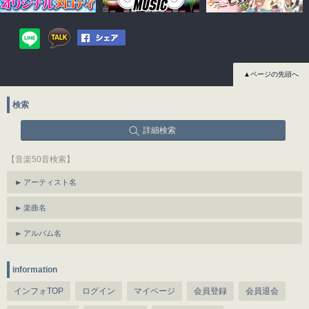
▲ページの先頭へ
検索
詳細検索
【音楽50音検索】
アーティスト名
楽曲名
アルバム名
information
インフォTOP
ログイン
マイページ
会員登録
会員退会