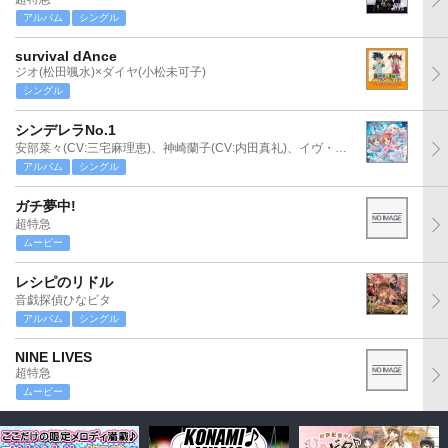
アルバム
シングル
survival dAnce
ジオ(松田颯水)×ダイヤ(小松未可子)
シングル
シンデレラNo.1
安部菜々(CV:三宅麻理恵)、神崎蘭子(CV:内田真礼)、イヴ・サンタクロース(CV:松永あかね)
アルバム
シングル
ガチ夢中!
超特急
ムービー
レシピのリドル
音戯探偵ひなビタ
アルバム
シングル
NINE LIVES
超特急
ムービー