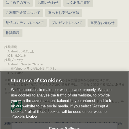
はじめての方へ
お問い合わせ
よくあるご質問
ご利用料金等について
選べるお支払い方法
配信コンテンツについて
プレゼントについて
重要なお知らせ
推奨環境
推奨環境
Android : 5.0.2以上
iOS : 9.0以上
推奨ブラウザ
Android : Google Chrome
※Yahoo!ブラウザは非対応です。
iOS : Safari
Our use of Cookies
サービスをご利用されるには、情報料のほかに通信料が必要になります。
サービス名称や内容、アクセス方法や情報料等は、予告なく変更する場合がありま
す。あらかじめご了承ください。
We use cookies to make our website work properly. We also
本ページに掲載のイラスト・写真・文章の無断複写及び転載を禁じます。
use cookies to analyze the traffic of our website, to provide
you with the advertisement tailored to your interest, and to li
このエルマークは、レコード会社・映像製作会社が提供するコンテ
nk our website to the social media. If you select “Accept All
ンツを示す登録商標です。
RIAJ00013011
Cookies”, all of these cookies will be used on our website.
Cookie Notice
利用規約
|
個人情報等保護方針
|
特定商取引法に基づく表記
|
ライセンス情報
|
Cookies Settings