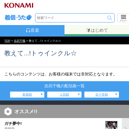
メニュー
音楽
はじめて
TOP
>
吉武千颯
> 教えて...!トゥインクル☆
教えて...!トゥインクル☆
こちらのコンテンツは、お客様の端末では非対応となります。
吉武千颯の配信曲一覧
新着順
人気順
五十音順
オススメ!!
ガチ夢中!
超特急