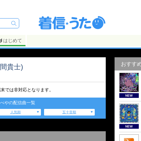
はじめて
おすす
本間貴士)
端末では非対応となります。
NEW
べやの配信曲一覧
人気順
五十音順
NEW