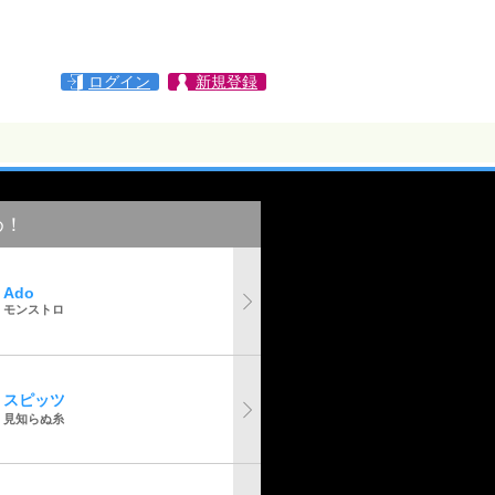
ログイン
新規登録
め！
Ado
モンストロ
スピッツ
見知らぬ糸