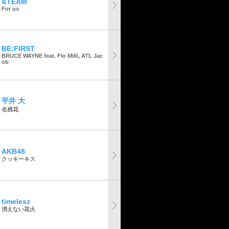
&TEAM
For us
BE:FIRST
BRUCE WAYNE feat. Flo Milli, ATL Jac
ob
平井 大
名残花
AKB48
クッキーキス
timelesz
消えない花火