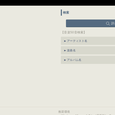
検索
詳
【音楽50音検索】
アーティスト名
楽曲名
アルバム名
推奨環境