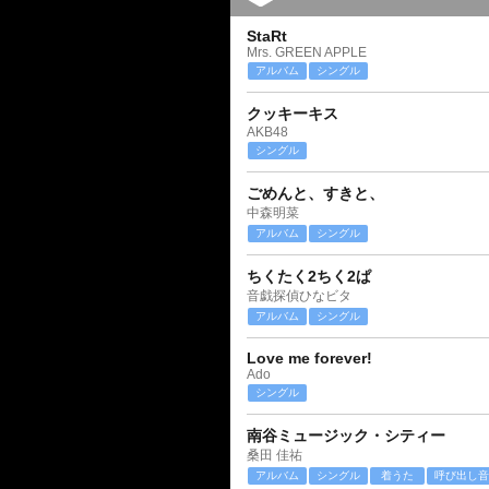
StaRt
Mrs. GREEN APPLE
アルバム
シングル
クッキーキス
AKB48
シングル
ごめんと、すきと、
中森明菜
アルバム
シングル
ちくたく2ちく2ぱ
音戯探偵ひなビタ
アルバム
シングル
Love me forever!
Ado
シングル
南谷ミュージック・シティー
桑田 佳祐
アルバム
シングル
着うた
呼び出し音