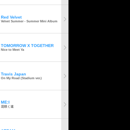
Red Velvet
Velvet Summer - Summer Mini Album
TOMORROW X TOGETHER
Nice to Meet Ya
Travis Japan
On My Road (Stadium ver.)
ME:I
花咲く道