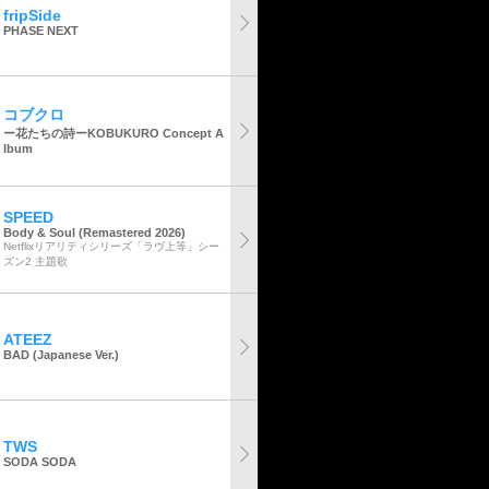
fripSide
PHASE NEXT
コブクロ
ー花たちの詩ーKOBUKURO Concept A
lbum
SPEED
Body & Soul (Remastered 2026)
Netflixリアリティシリーズ「ラヴ上等」シー
ズン2 主題歌
ATEEZ
BAD (Japanese Ver.)
TWS
SODA SODA