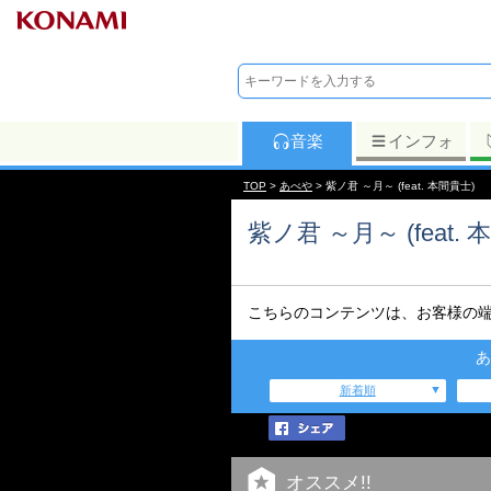
音楽
インフォ
TOP
>
あべや
> 紫ノ君 ～月～ (feat. 本間貴士)
紫ノ君 ～月～ (feat. 
こちらのコンテンツは、お客様の
あ
新着順
オススメ!!