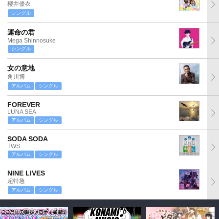
櫻井優衣
シングル
運命の君
Mega Shinnosuke
シングル
女の意地
角川博
アルバム
シングル
FOREVER
LUNA SEA
アルバム
シングル
SODA SODA
TWS
アルバム
シングル
NINE LIVES
超特急
アルバム
シングル