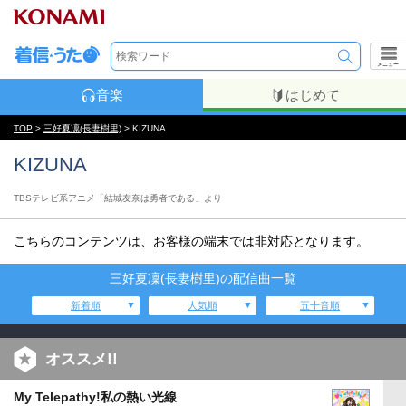
メニュー
音楽
はじめて
TOP
>
三好夏凜(長妻樹里)
> KIZUNA
KIZUNA
TBSテレビ系アニメ「結城友奈は勇者である」より
こちらのコンテンツは、お客様の端末では非対応となります。
三好夏凜(長妻樹里)の配信曲一覧
新着順
人気順
五十音順
オススメ!!
My Telepathy!私の熱い光線