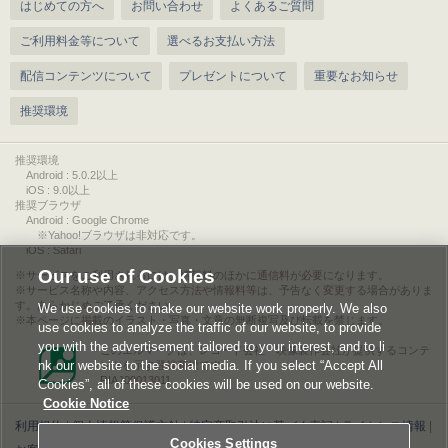
はじめての方へ
お問い合わせ
よくあるご質問
ご利用料金等について
選べるお支払い方法
配信コンテンツについて
プレゼントについて
重要なお知らせ
推奨環境
推奨環境
Android : 5.0.2以上
iOS : 9.0以上
推奨ブラウザ
Android : Google Chrome
※Yahoo!ブラウザは非対応です。
iOS : Safari
Our use of Cookies
サービスをご利用されるには、情報料のほかに通信料が必要になります。
サービス名称や内容、アクセス方法や情報料等は、予告なく変更する場合がありま
す。あらかじめご了承ください。
We use cookies to make our website work properly. We also
本ページに掲載のイラスト・写真・文章の無断複写及び転載を禁じます。
use cookies to analyze the traffic of our website, to provide
you with the advertisement tailored to your interest, and to li
このエルマークは、レコード会社・映像製作会社が提供するコンテ
nk our website to the social media. If you select “Accept All
ンツを示す登録商標です。
RIAJ00013011
Cookies”, all of these cookies will be used on our website.
Cookie Notice
利用規約
|
個人情報等保護方針
|
特定商取引法に基づく表記
|
ライセンス情報
|
Cookies Settings