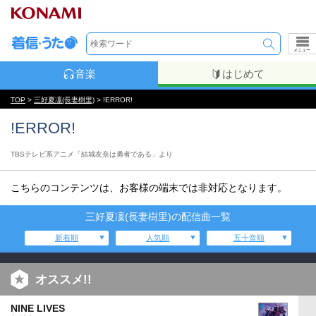
メニュー
音楽
はじめて
TOP
>
三好夏凜(長妻樹里)
> !ERROR!
!ERROR!
TBSテレビ系アニメ「結城友奈は勇者である」より
こちらのコンテンツは、お客様の端末では非対応となります。
三好夏凜(長妻樹里)の配信曲一覧
新着順
人気順
五十音順
オススメ!!
NINE LIVES