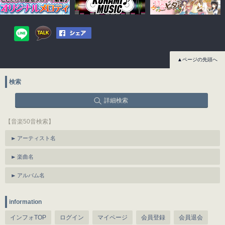
▲ページの先頭へ
検索
詳細検索
【音楽50音検索】
アーティスト名
楽曲名
アルバム名
information
インフォTOP
ログイン
マイページ
会員登録
会員退会