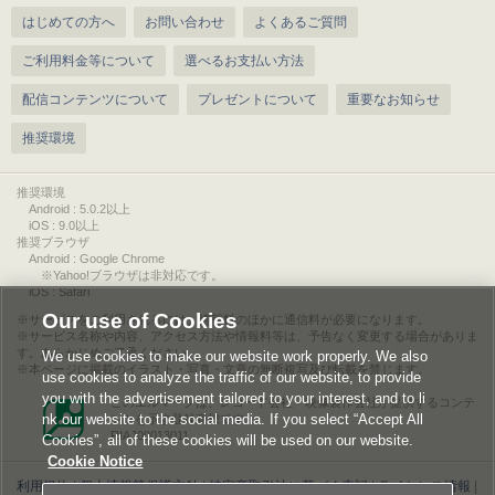
はじめての方へ
お問い合わせ
よくあるご質問
ご利用料金等について
選べるお支払い方法
配信コンテンツについて
プレゼントについて
重要なお知らせ
推奨環境
推奨環境
Android : 5.0.2以上
iOS : 9.0以上
推奨ブラウザ
Android : Google Chrome
※Yahoo!ブラウザは非対応です。
iOS : Safari
Our use of Cookies
サービスをご利用されるには、情報料のほかに通信料が必要になります。
サービス名称や内容、アクセス方法や情報料等は、予告なく変更する場合がありま
す。あらかじめご了承ください。
We use cookies to make our website work properly. We also
本ページに掲載のイラスト・写真・文章の無断複写及び転載を禁じます。
use cookies to analyze the traffic of our website, to provide
you with the advertisement tailored to your interest, and to li
このエルマークは、レコード会社・映像製作会社が提供するコンテ
nk our website to the social media. If you select “Accept All
ンツを示す登録商標です。
RIAJ00013011
Cookies”, all of these cookies will be used on our website.
Cookie Notice
利用規約
|
個人情報等保護方針
|
特定商取引法に基づく表記
|
ライセンス情報
|