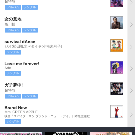
超特急
アルバム
シングル
女の意地
角川博
アルバム
シングル
survival dAnce
ジオ(松田颯水)×ダイヤ(小松未可子)
シングル
Love me forever!
Ado
シングル
ガチ夢中!
超特急
アルバム
シングル
Brand New
Mrs. GREEN APPLE
映画「スパイダーマン:ブランド・ニュー・デイ」日本版主題歌
シングル