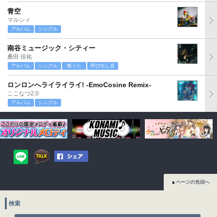
青空
マルシィ
アルバム
シングル
南谷ミュージック・シティー
桑田 佳祐
アルバム
シングル
着うた
呼び出し音
ロンロンへライライライ! -EmoCosine Remix-
ここなつ2.0
アルバム
シングル
▲ページの先頭へ
検索