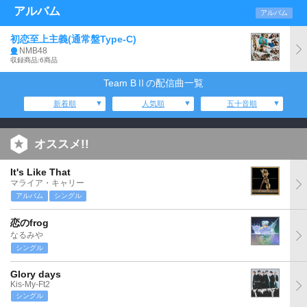
アルバム
アルバム
初恋至上主義(通常盤Type-C)
NMB48
収録商品:6商品
Team BⅡの配信曲一覧
新着順
人気順
五十音順
オススメ!!
It's Like That
マライア・キャリー
アルバム
シングル
恋のfrog
なるみや
シングル
Glory days
Kis-My-Ft2
シングル