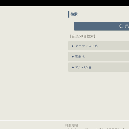
検索
詳
【音楽50音検索】
アーティスト名
楽曲名
アルバム名
推奨環境