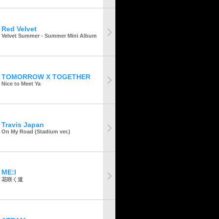
Red Velvet
Velvet Summer - Summer Mini Album
TOMORROW X TOGETHER
Nice to Meet Ya
Travis Japan
On My Road (Stadium ver.)
ME:I
花咲く道