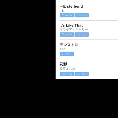
￢Ersterbend
LIN
アルバム
シングル
It's Like That
マライア・キャリー
アルバム
シングル
モンストロ
Ado
シングル
花影
天童よしみ
アルバム
シングル