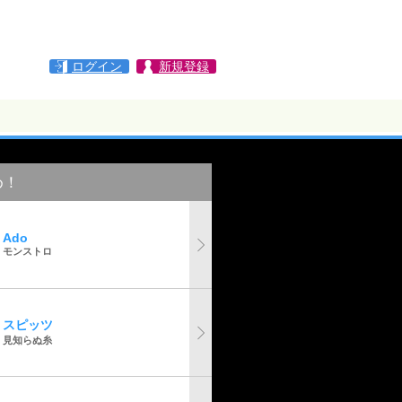
ログイン
新規登録
め！
Ado
モンストロ
スピッツ
見知らぬ糸