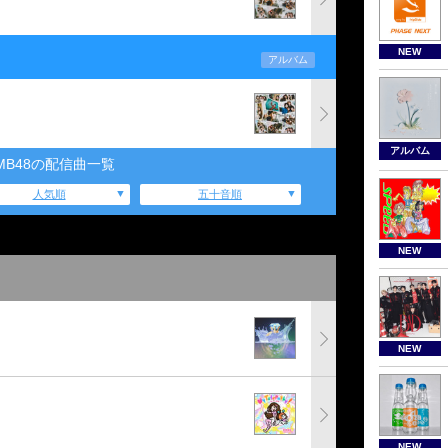
NEW
アルバム
アルバム
MB48の配信曲一覧
人気順
五十音順
NEW
NEW
NEW