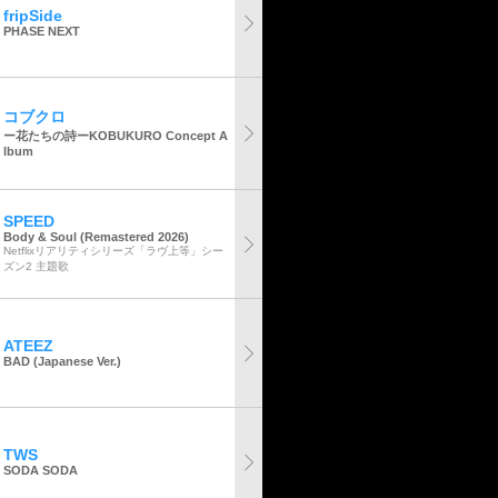
fripSide
PHASE NEXT
コブクロ
ー花たちの詩ーKOBUKURO Concept A
lbum
SPEED
Body & Soul (Remastered 2026)
Netflixリアリティシリーズ「ラヴ上等」シー
ズン2 主題歌
ATEEZ
BAD (Japanese Ver.)
TWS
SODA SODA