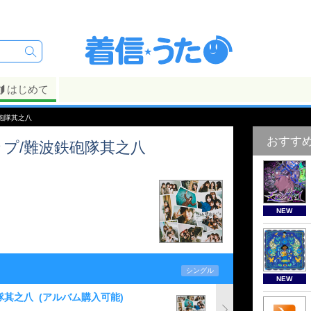
はじめて
砲隊其之八
おすす
プ/難波鉄砲隊其之八
NEW
シングル
NEW
隊其之八
(アルバム購入可能)