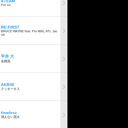
&TEAM
For us
BE:FIRST
BRUCE WAYNE feat. Flo Milli, ATL Jac
ob
平井 大
名残花
AKB48
クッキーキス
timelesz
消えない花火