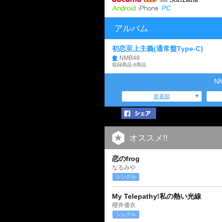
アルバム
初恋至上主義(通常盤Type-C)
NMB48
収録商品:6商品
N
新着順
オススメ!!
恋のfrog
なるみや
シングル
My Telepathy!私の熱い光線
櫻井優衣
シングル