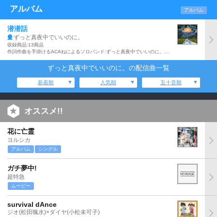
アルバム
アルバム
潜潜話
ずっと真夜中でいいのに。
収録商品:13商品
作詞作曲を手掛けるACAねによるソロバンド:ずっと真夜中でいいのに。の1stフルアルバム。「脳裏上のクラッカー」、「勘冴えて悔しいわ」、「居眠り遠征隊」他、全13曲収録。
ずっと真夜中でいいのに。の配信曲一覧
新着順
人気順
五十音順
オススメ!!
花に亡霊
ヨルシカ
アルバム
シングル
ガチ夢中!
超特急
ムービー
survival dAnce
ジオ(松田颯水)×ダイヤ(小松未可子)