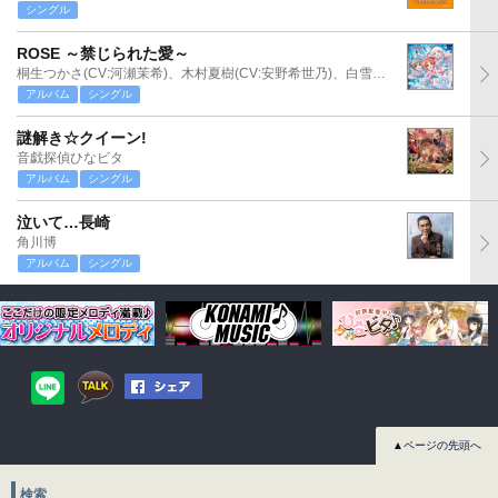
シングル
ROSE ～禁じられた愛～
桐生つかさ(CV:河瀬茉希)、木村夏樹(CV:安野希世乃)、白雪千夜(CV:関口理咲)
アルバム
シングル
謎解き☆クイーン!
音戯探偵ひなビタ
アルバム
シングル
泣いて…長崎
角川博
アルバム
シングル
▲ページの先頭へ
検索