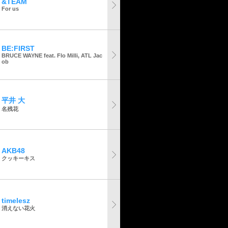
&TEAM
For us
BE:FIRST
BRUCE WAYNE feat. Flo Milli, ATL Jac
ob
平井 大
名残花
AKB48
クッキーキス
timelesz
消えない花火