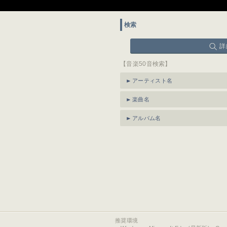
検索
詳
【音楽50音検索】
アーティスト名
楽曲名
アルバム名
推奨環境