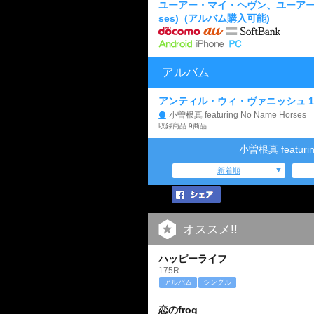
ユーアー・マイ・ヘヴン、ユーアー・マイ・
ses)
(アルバム購入可能)
アルバム
アンティル・ウィ・ヴァニッシュ 15×15(f
小曽根真 featuring No Name Horses
収録商品:9商品
小曽根真 featuri
新着順
オススメ!!
ハッピーライフ
175R
アルバム
シングル
恋のfrog