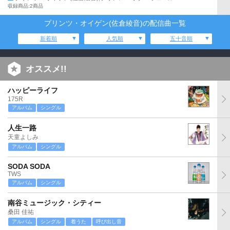
収録商品:2商品
プリンツ・オイゲン(佐倉綾音)の配信曲一覧
新着順
人気順
五十音順
オススメ!!
ハッピーライフ
175R
アルバム
シングル
人生一路
天童よしみ
アルバム
シングル
SODA SODA
TWS
アルバム
シングル
南谷ミュージック・シティー
桑田 佳祐
アルバム
シングル
着うた
呼び出し音