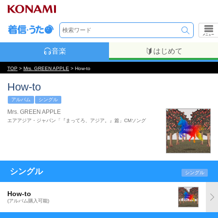
メニュー
音楽
はじめて
TOP
>
Mrs. GREEN APPLE
> How-to
How-to
アルバム
シングル
Mrs. GREEN APPLE
エアアジア・ジャパン「『まってろ、アジア。』篇」CMソング
シングル
シングル
How-to
(アルバム購入可能)