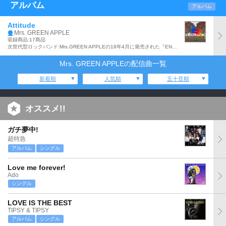
アルバム
アルバム
Attitude
Mrs. GREEN APPLE
収録商品:17商品
次世代型ロックバンド:Mrs.GREEN APPLEの18年4月に発売された『ENSEMBLE』に続く4枚目となるアルバム。「めざましどようび」のテーマ・ソング「lovin'」、映画「青夏 きみに恋した30日」の主題歌「青と夏」他、全17曲収録。
Mrs. GREEN APPLEの配信曲一覧
新着順
人気順
五十音順
オススメ!!
ガチ夢中!
超特急
アルバム
シングル
Love me forever!
Ado
シングル
LOVE IS THE BEST
TIPSY & TIPSY
アルバム
シングル