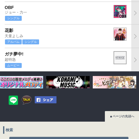
OBF
ジョー・力一
シングル
花影
天童よしみ
アルバム
シングル
ガチ夢中!
超特急
ムービー
▲ページの先頭へ
検索