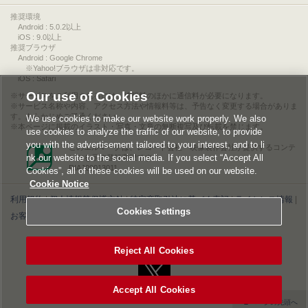
推奨環境
Android : 5.0.2以上
iOS : 9.0以上
推奨ブラウザ
Android : Google Chrome
※Yahoo!ブラウザは非対応です。
iOS : Safari
Our use of Cookies
サービスをご利用されるには、情報料のほかに通信料が必要になります。
サービス名称や内容、アクセス方法や情報料等は、予告なく変更する場合がありま
す。あらかじめご了承ください。
We use cookies to make our website work properly. We also
本ページに掲載のイラスト・写真・文章の無断複写及び転載を禁じます。
use cookies to analyze the traffic of our website, to provide
you with the advertisement tailored to your interest, and to li
このエルマークは、レコード会社・映像製作会社が提供するコンテ
nk our website to the social media. If you select “Accept All
ンツを示す登録商標です。
RIAJ00013011
Cookies”, all of these cookies will be used on our website.
Cookie Notice
利用規約
|
個人情報等保護方針
|
特定商取引法に基づく表記
|
ライセンス情報
|
Cookies Settings
お客様情報の外部送信について
|
Cookies Settings
©2026 Konami Digital Entertainment
Reject All Cookies
Accept All Cookies
▲ページの先頭へ