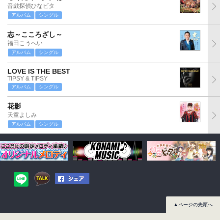
音戯探偵ひなビタ
アルバム
シングル
志～こころざし～
福田こうへい
アルバム
シングル
LOVE IS THE BEST
TIPSY & TIPSY
アルバム
シングル
花影
天童よしみ
アルバム
シングル
▲ページの先頭へ