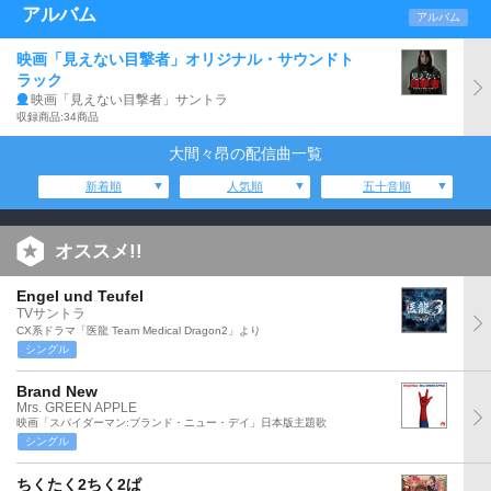
アルバム
アルバム
映画「見えない目撃者」オリジナル・サウンドト
ラック
映画「見えない目撃者」サントラ
収録商品:34商品
大間々昂の配信曲一覧
新着順
人気順
五十音順
オススメ!!
Engel und Teufel
TVサントラ
CX系ドラマ「医龍 Team Medical Dragon2」より
シングル
Brand New
Mrs. GREEN APPLE
映画「スパイダーマン:ブランド・ニュー・デイ」日本版主題歌
シングル
ちくたく2ちく2ぱ