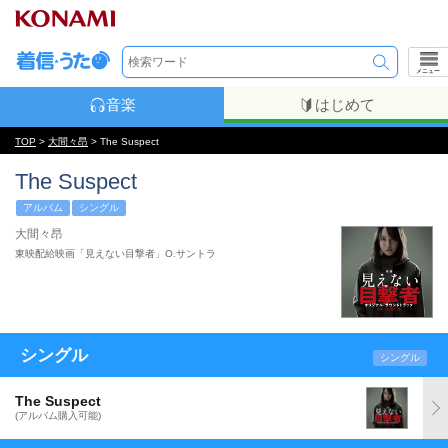
メニュー
音楽
はじめて
TOP
>
大間々昂
> The Suspect
The Suspect
アルバム
シングル
大間々昂
東映配給映画「見えない目撃者」O.サントラ
シングル
シングル
The Suspect
(アルバム購入可能)