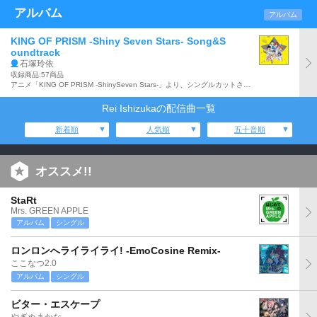
アルバム
アルバム
KING OF PRISM -Shiny Seven Stars- Song&S
oundtrack
石塚玲依
収録商品:57商品
アニメ「KING OF PRISM -ShinySeven Stars-」より、シングルカットされていない挿入歌や、劇伴をすべて収録したオリジナル・サウンドトラック。「それぞれの夜明けまで ～カヅキ編～」、「不穏なニュース」他、全57曲収録の2枚組。
Rei Ishizukaの配信曲一覧
新着順
人気順
五十音順
オススメ!!
StaRt
Mrs. GREEN APPLE
アルバム
シングル
ロンロンへライライライ! -EmoCosine Remix-
ここなつ2.0
アルバム
シングル
ビター・エスケープ