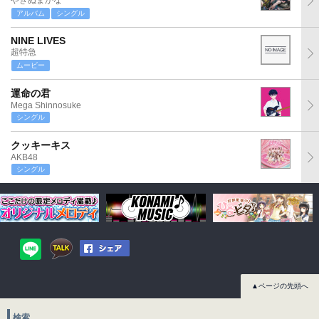
やぎぬまかな
アルバム
シングル
NINE LIVES
超特急
ムービー
運命の君
Mega Shinnosuke
シングル
クッキーキス
AKB48
シングル
▲ページの先頭へ
検索