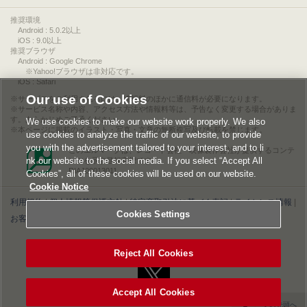
推奨環境
Android : 5.0.2以上
iOS : 9.0以上
推奨ブラウザ
Android : Google Chrome
※Yahoo!ブラウザは非対応です。
iOS : Safari
Our use of Cookies
サービスをご利用されるには、情報料のほかに通信料が必要になります。
サービス名称や内容、アクセス方法や情報料等は、予告なく変更する場合がありま
す。あらかじめご了承ください。
We use cookies to make our website work properly. We also
本ページに掲載のイラスト・写真・文章の無断複写及び転載を禁じます。
use cookies to analyze the traffic of our website, to provide
you with the advertisement tailored to your interest, and to li
このエルマークは、レコード会社・映像製作会社が提供するコンテ
nk our website to the social media. If you select “Accept All
ンツを示す登録商標です。
RIAJ00013011
Cookies”, all of these cookies will be used on our website.
Cookie Notice
利用規約
|
個人情報等保護方針
|
特定商取引法に基づく表記
|
ライセンス情報
|
Cookies Settings
お客様情報の外部送信について
|
Cookies Settings
©2026 Konami Digital Entertainment
Reject All Cookies
Accept All Cookies
▲ページの先頭へ