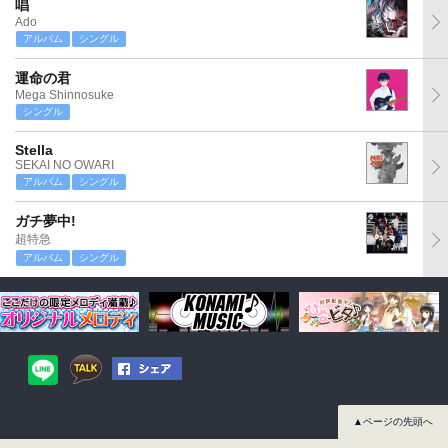
唱
Ado
アルバム
シングル
運命の君
Mega Shinnosuke
シングル
Stella
SEKAI NO OWARI
アルバム
シングル
ガチ夢中!
超特急
アルバム
シングル
▲ページの先頭へ