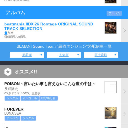
アルバム
アルバム
beatmania IIDX 26 Rootage ORIGINAL SOUND
TRACK SELECTION
V.A.
収録商品:95商品
BEMANI Sound Team "黒猫ダンジョン"の配信曲一覧
新着順
人気順
五十音順
オススメ!!
POISON～言いたい事も言えないこんな世の中は～
反町隆史
CX系ドラマ「GTO」主題歌
シングル
オルゴール
呼び出し音
FOREVER
LUNA SEA
アルバム
シングル