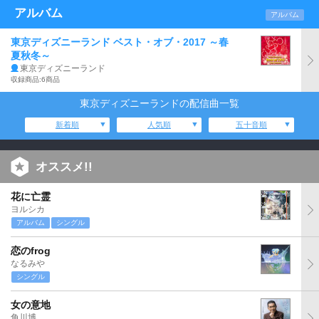
アルバム
アルバム
東京ディズニーランド ベスト・オブ・2017 ～春
夏秋冬～
東京ディズニーランド
収録商品:6商品
東京ディズニーランドの配信曲一覧
新着順
人気順
五十音順
オススメ!!
花に亡霊
ヨルシカ
アルバム
シングル
恋のfrog
なるみや
シングル
女の意地
角川博