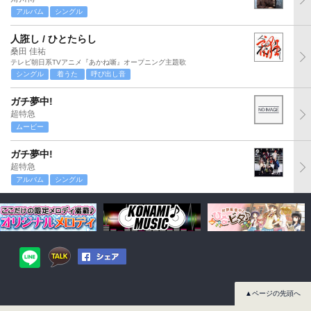
アルバム
シングル
人誑し / ひとたらし
桑田 佳祐
テレビ朝日系TVアニメ『あかね噺』オープニング主題歌
シングル
着うた
呼び出し音
ガチ夢中!
超特急
ムービー
ガチ夢中!
超特急
アルバム
シングル
▲ページの先頭へ