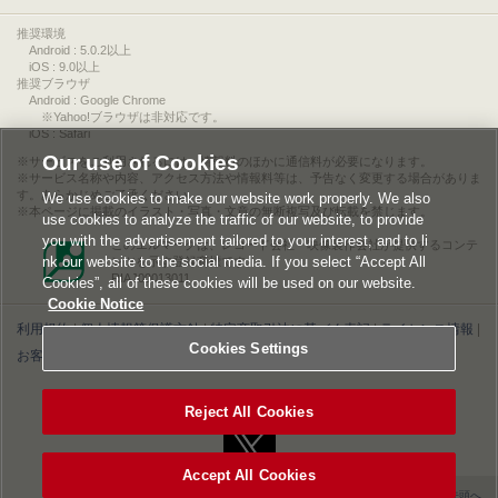
推奨環境
Android : 5.0.2以上
iOS : 9.0以上
推奨ブラウザ
Android : Google Chrome
※Yahoo!ブラウザは非対応です。
iOS : Safari
Our use of Cookies
サービスをご利用されるには、情報料のほかに通信料が必要になります。
サービス名称や内容、アクセス方法や情報料等は、予告なく変更する場合がありま
す。あらかじめご了承ください。
We use cookies to make our website work properly. We also
本ページに掲載のイラスト・写真・文章の無断複写及び転載を禁じます。
use cookies to analyze the traffic of our website, to provide
you with the advertisement tailored to your interest, and to li
このエルマークは、レコード会社・映像製作会社が提供するコンテ
nk our website to the social media. If you select “Accept All
ンツを示す登録商標です。
RIAJ00013011
Cookies”, all of these cookies will be used on our website.
Cookie Notice
利用規約
|
個人情報等保護方針
|
特定商取引法に基づく表記
|
ライセンス情報
|
Cookies Settings
お客様情報の外部送信について
|
Cookies Settings
©2026 Konami Digital Entertainment
Reject All Cookies
Accept All Cookies
▲ページの先頭へ