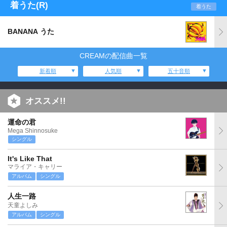
着うた(R)
着うた
BANANA うた
CREAMの配信曲一覧
新着順
人気順
五十音順
オススメ!!
運命の君
Mega Shinnosuke
シングル
It's Like That
マライア・キャリー
アルバム
シングル
人生一路
天童よしみ
アルバム
シングル