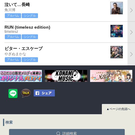
泣いて…長崎
角川博
アルバム
シングル
RUN (timelesz edition)
timelesz
アルバム
シングル
ビター・エスケープ
やぎぬまかな
アルバム
シングル
▲ページの先頭へ
検索
詳細検索