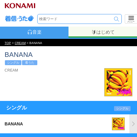
メニュー
音楽
はじめて
TOP
>
CREAM
> BANANA
BANANA
シングル
着うた
CREAM
シングル
シングル
BANANA