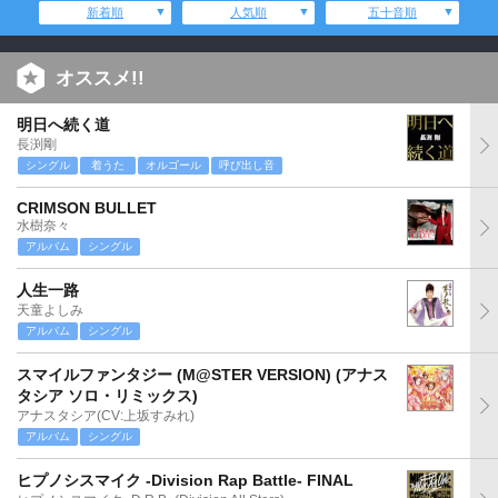
新着順
人気順
五十音順
オススメ!!
明日へ続く道
長渕剛
シングル
着うた
オルゴール
呼び出し音
CRIMSON BULLET
水樹奈々
アルバム
シングル
人生一路
天童よしみ
アルバム
シングル
スマイルファンタジー (M@STER VERSION) (アナス
タシア ソロ・リミックス)
アナスタシア(CV:上坂すみれ)
アルバム
シングル
ヒプノシスマイク -Division Rap Battle- FINAL