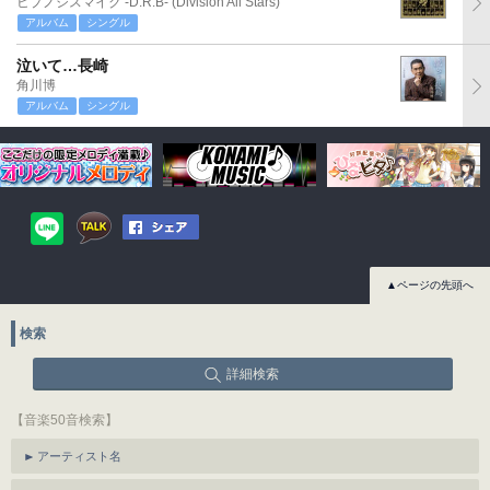
ヒプノシスマイク -D.R.B- (Division All Stars)
アルバム
シングル
泣いて…長崎
角川博
アルバム
シングル
▲ページの先頭へ
検索
詳細検索
【音楽50音検索】
アーティスト名