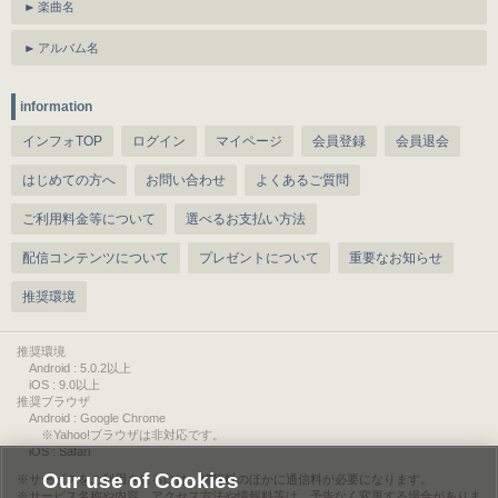
楽曲名
アルバム名
information
インフォTOP
ログイン
マイページ
会員登録
会員退会
はじめての方へ
お問い合わせ
よくあるご質問
ご利用料金等について
選べるお支払い方法
配信コンテンツについて
プレゼントについて
重要なお知らせ
推奨環境
推奨環境
Android : 5.0.2以上
iOS : 9.0以上
推奨ブラウザ
Android : Google Chrome
※Yahoo!ブラウザは非対応です。
iOS : Safari
Our use of Cookies
サービスをご利用されるには、情報料のほかに通信料が必要になります。
サービス名称や内容、アクセス方法や情報料等は、予告なく変更する場合がありま