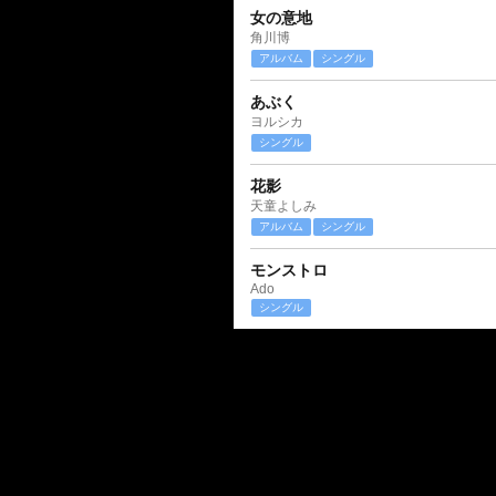
女の意地
角川博
アルバム
シングル
あぶく
ヨルシカ
シングル
花影
天童よしみ
アルバム
シングル
モンストロ
Ado
シングル