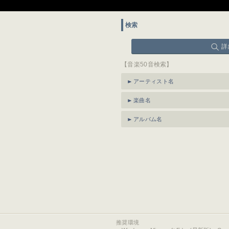
検索
詳
【音楽50音検索】
アーティスト名
楽曲名
アルバム名
推奨環境