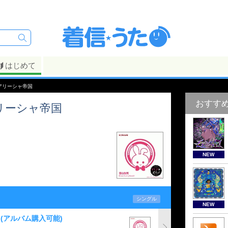
はじめて
アリーシャ帝国
おすす
リーシャ帝国
NEW
シングル
NEW
(アルバム購入可能)