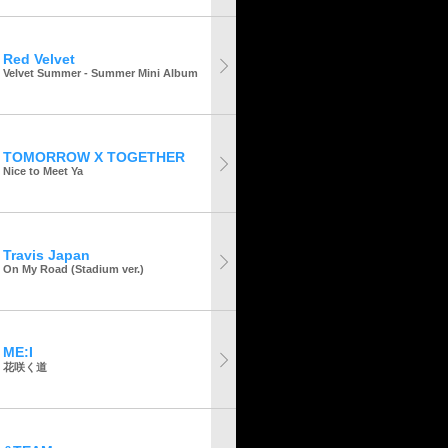
Red Velvet
Velvet Summer - Summer Mini Album
TOMORROW X TOGETHER
Nice to Meet Ya
Travis Japan
On My Road (Stadium ver.)
ME:I
花咲く道