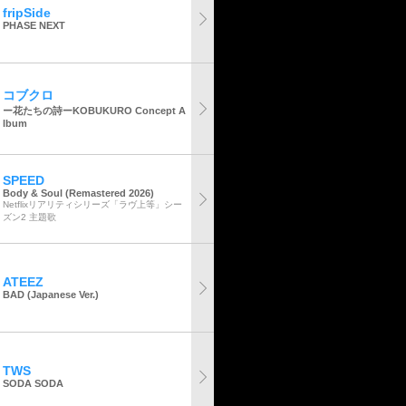
fripSide
PHASE NEXT
コブクロ
ー花たちの詩ーKOBUKURO Concept A
lbum
SPEED
Body & Soul (Remastered 2026)
Netflixリアリティシリーズ「ラヴ上等」シー
ズン2 主題歌
ATEEZ
BAD (Japanese Ver.)
TWS
SODA SODA