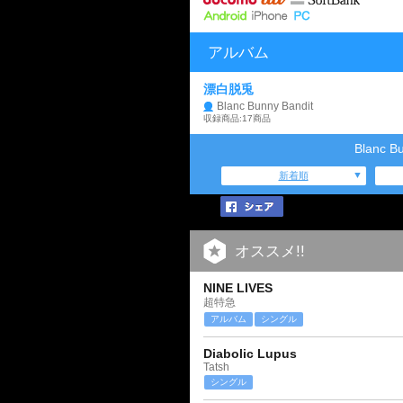
アルバム
漂白脱兎
Blanc Bunny Bandit
収録商品:17商品
Blanc 
新着順
オススメ!!
NINE LIVES
超特急
アルバム
シングル
Diabolic Lupus
Tatsh
シングル