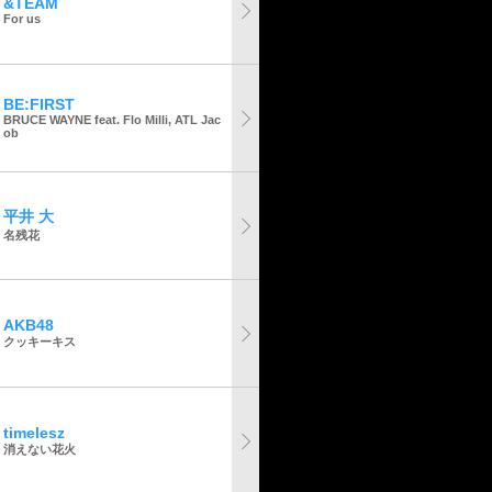
&TEAM
For us
BE:FIRST
BRUCE WAYNE feat. Flo Milli, ATL Jac
ob
平井 大
名残花
AKB48
クッキーキス
timelesz
消えない花火