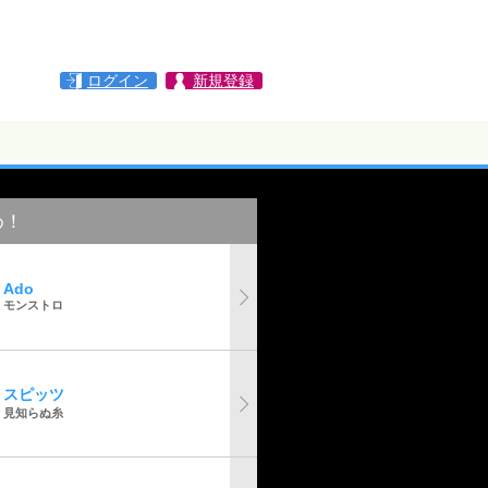
ログイン
新規登録
め！
Ado
モンストロ
スピッツ
見知らぬ糸