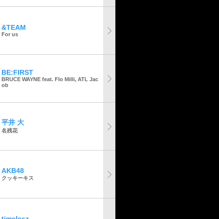
&TEAM
For us
BE:FIRST
BRUCE WAYNE feat. Flo Milli, ATL Jac
ob
平井 大
名残花
AKB48
クッキーキス
timelesz