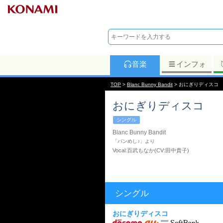
音楽
インフォ
TOP
>
Blanc Bunny Bandit
> おにぎりディスコ
おにぎりディスコ
シングル
Blanc Bunny Bandit
「バンめし♪」より
Vocal:百武もなか(CV:田中貴子)
シングル
おにぎりディスコ