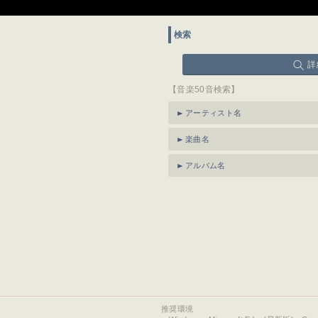
検索
詳
【音楽50音検索】
アーティスト名
楽曲名
アルバム名
推奨環境