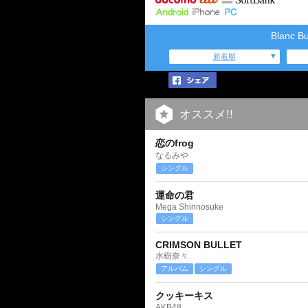
Blanc 
新着順
オススメ!!
恋のfrog
なるみや
シングル
運命の君
Mega Shinnosuke
シングル
CRIMSON BULLET
水樹奈々
アルバム
シングル
クッキーキス
AKB48