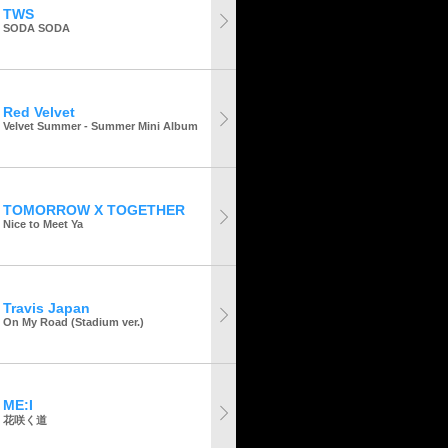
TWS
SODA SODA
Red Velvet
Velvet Summer - Summer Mini Album
TOMORROW X TOGETHER
Nice to Meet Ya
Travis Japan
On My Road (Stadium ver.)
ME:I
花咲く道