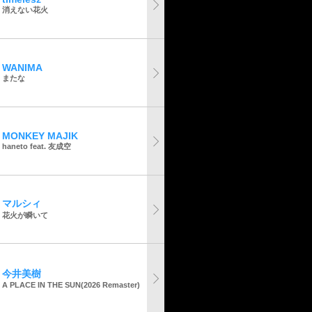
消えない花火
WANIMA
またな
MONKEY MAJIK
haneto feat. 友成空
マルシィ
花火が瞬いて
今井美樹
A PLACE IN THE SUN(2026 Remaster)