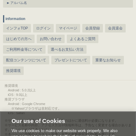
アルバム名
information
インフォTOP
ログイン
マイページ
会員登録
会員退会
はじめての方へ
お問い合わせ
よくあるご質問
ご利用料金等について
選べるお支払い方法
配信コンテンツについて
プレゼントについて
重要なお知らせ
推奨環境
推奨環境
Android : 5.0.2以上
iOS : 9.0以上
推奨ブラウザ
Android : Google Chrome
※Yahoo!ブラウザは非対応です。
iOS : Safari
Our use of Cookies
サービスをご利用されるには、情報料のほかに通信料が必要になります。
サービス名称や内容、アクセス方法や情報料等は、予告なく変更する場合がありま
す。あらかじめご了承ください。
We use cookies to make our website work properly. We also
本ページに掲載のイラスト・写真・文章の無断複写及び転載を禁じます。