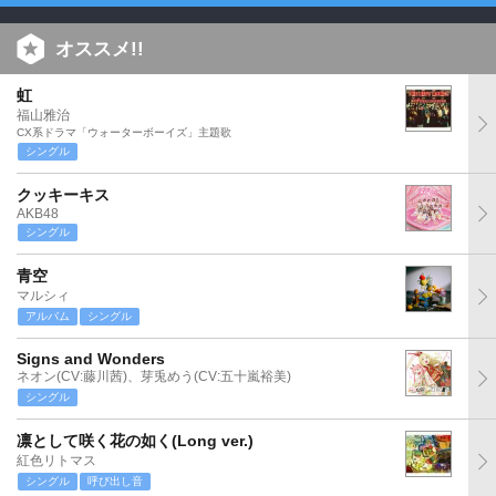
オススメ!!
虹
福山雅治
CX系ドラマ「ウォーターボーイズ」主題歌
シングル
クッキーキス
AKB48
シングル
青空
マルシィ
アルバム
シングル
Signs and Wonders
ネオン(CV:藤川茜)、芽兎めう(CV:五十嵐裕美)
シングル
凛として咲く花の如く(Long ver.)
紅色リトマス
シングル
呼び出し音