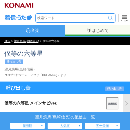
メニュー
音楽
はじめて
TOP
>
望月悠馬(島崎信長)
> 僕等の六等星
僕等の六等星
呼び出し音
望月悠馬(島崎信長)
コロプラ社ゲーム・アプリ「DREAM!ing」より
呼び出し音
呼び出し音
僕等の六等星 メインサビver.
望月悠馬(島崎信長)の配信曲一覧
新着順
人気順
五十音順