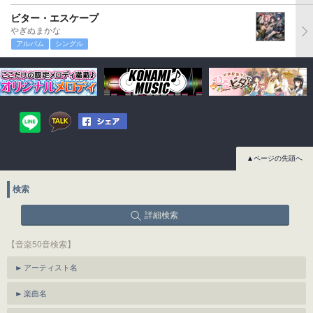
ビター・エスケープ
やぎぬまかな
アルバム
シングル
▲ページの先頭へ
検索
詳細検索
【音楽50音検索】
アーティスト名
楽曲名