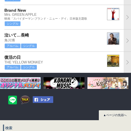
Brand New
Mrs. GREEN APPLE
映画「スパイダーマン:ブランド・ニュー・デイ」日本版主題歌
シングル
泣いて…長崎
角川博
アルバム
シングル
復活の日
THE YELLOW MONKEY
アルバム
シングル
▲ページの先頭へ
検索