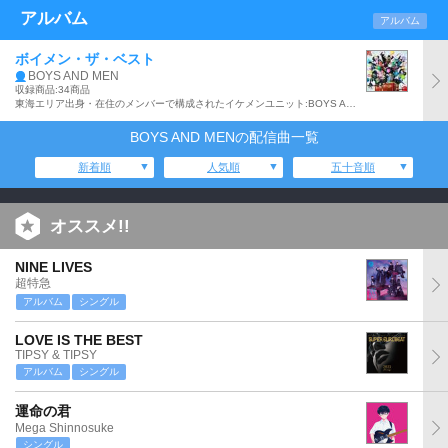
アルバム
アルバム
ボイメン・ザ・ベスト
BOYS AND MEN
収録商品:34商品
東海エリア出身・在住のメンバーで構成されたイケメンユニット:BOYS AND MENの初となるベスト・アルバム。「男気・夢・音頭」、「BOYS AND MEN 夜露四苦」、「炎・天下奪取」他、全18曲収録。スペシャルブックレット、歌詞ブックレット付き。
BOYS AND MENの配信曲一覧
新着順
人気順
五十音順
オススメ!!
NINE LIVES
超特急
アルバム
シングル
LOVE IS THE BEST
TIPSY & TIPSY
アルバム
シングル
運命の君
Mega Shinnosuke
シングル