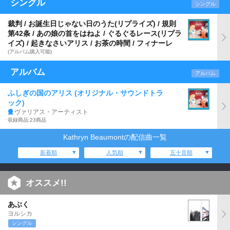
シングル
シングル
裁判 / お誕生日じゃない日のうた(リプライズ) / 規則
第42条 / あの娘の首をはねよ / ぐるぐるレース(リプラ
イズ) / 起きなさいアリス / お茶の時間 / フィナーレ
(アルバム購入可能)
アルバム
アルバム
ふしぎの国のアリス (オリジナル・サウンドトラ
ック)
ヴァリアス・アーティスト
収録商品:23商品
Kathryn Beaumontの配信曲一覧
新着順
人気順
五十音順
オススメ!!
あぶく
ヨルシカ
シングル