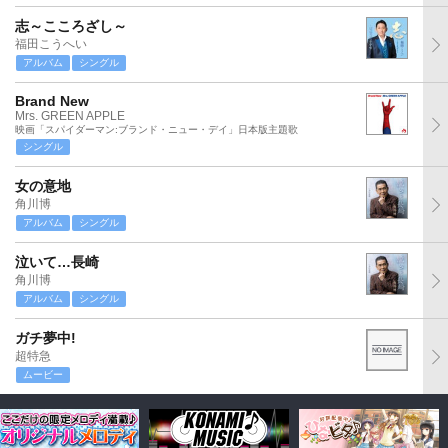
志～こころざし～
福田こうへい
アルバム
シングル
Brand New
Mrs. GREEN APPLE
映画「スパイダーマン:ブランド・ニュー・デイ」日本版主題歌
シングル
女の意地
角川博
アルバム
シングル
泣いて…長崎
角川博
アルバム
シングル
ガチ夢中!
超特急
ムービー