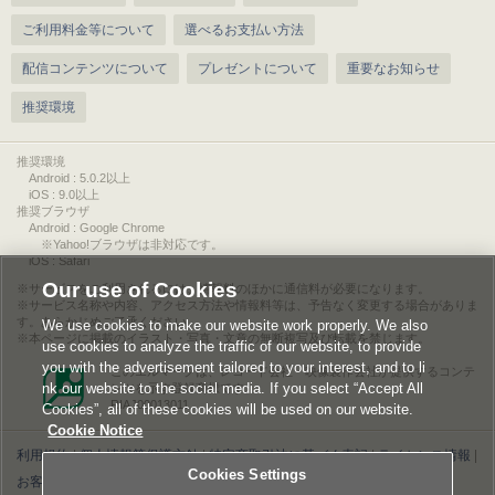
ご利用料金等について
選べるお支払い方法
配信コンテンツについて
プレゼントについて
重要なお知らせ
推奨環境
推奨環境
Android : 5.0.2以上
iOS : 9.0以上
推奨ブラウザ
Android : Google Chrome
※Yahoo!ブラウザは非対応です。
iOS : Safari
Our use of Cookies
サービスをご利用されるには、情報料のほかに通信料が必要になります。
サービス名称や内容、アクセス方法や情報料等は、予告なく変更する場合がありま
す。あらかじめご了承ください。
We use cookies to make our website work properly. We also
本ページに掲載のイラスト・写真・文章の無断複写及び転載を禁じます。
use cookies to analyze the traffic of our website, to provide
you with the advertisement tailored to your interest, and to li
このエルマークは、レコード会社・映像製作会社が提供するコンテ
nk our website to the social media. If you select “Accept All
ンツを示す登録商標です。
RIAJ00013011
Cookies”, all of these cookies will be used on our website.
Cookie Notice
利用規約
|
個人情報等保護方針
|
特定商取引法に基づく表記
|
ライセンス情報
|
Cookies Settings
お客様情報の外部送信について
|
Cookies Settings