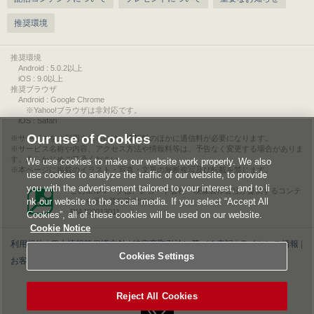
推奨環境
推奨環境
Android : 5.0.2以上
iOS : 9.0以上
推奨ブラウザ
Android : Google Chrome
※Yahoo!ブラウザは非対応です。
iOS : Safari
Our use of Cookies
サービスをご利用されるには、情報料のほかに通信料が必要になります。
サービス名称や内容、アクセス方法や情報料等は、予告なく変更する場合がありま
す。あらかじめご了承ください。
We use cookies to make our website work properly. We also
本ページに掲載のイラスト・写真・文章の無断複写及び転載を禁じます。
use cookies to analyze the traffic of our website, to provide
you with the advertisement tailored to your interest, and to li
このエルマークは、レコード会社・映像製作会社が提供するコンテ
nk our website to the social media. If you select “Accept All
ンツを示す登録商標です。
RIAJ00013011
Cookies”, all of these cookies will be used on our website.
Cookie Notice
利用規約
|
個人情報等保護方針
|
特定商取引法に基づく表記
|
ライセンス情報
|
Cookies Settings
お客様情報の外部送信について
|
Cookies Settings
©2026 Konami Digital Entertainment
Reject All Cookies