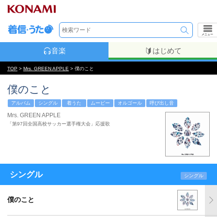
メニュー
音楽
はじめて
TOP
>
Mrs. GREEN APPLE
> 僕のこと
僕のこと
アルバム
シングル
着うた
ムービー
オルゴール
呼び出し音
Mrs. GREEN APPLE
「第97回全国高校サッカー選手権大会」応援歌
シングル
シングル
僕のこと