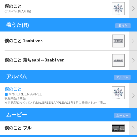
僕のこと
(アルバム購入可能)
着うた(R)
着うた
僕のこと 1sabi ver.
僕のこと 落ちsabi～3sabi ver.
アルバム
アルバム
僕のこと
Mrs. GREEN APPLE
収録商品:3商品
次世代型ロックバンド:Mrs.GREEN APPLEの18年8月に発売された「青と夏」に続くシングルで、「第97回全国高校サッカー選手権大会」の応援歌。c/w曲として「灯火」、「Folktale」を収録。
ムービー
ムービー
僕のこと フル