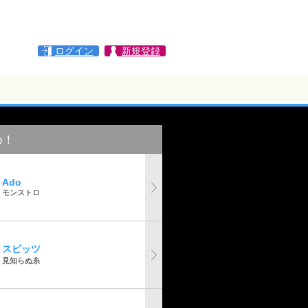
ログイン
新規登録
め！
Ado
モンストロ
スピッツ
見知らぬ糸