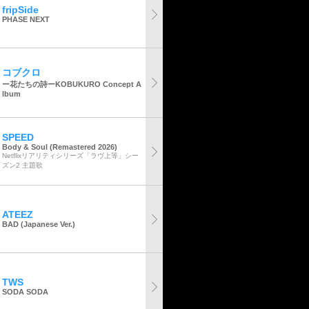
fripSide
PHASE NEXT
コブクロ
ー花たちの詩ーKOBUKURO Concept A
lbum
SPEED
Body & Soul (Remastered 2026)
Netflixリアリティシリーズ「ラヴ上等」シー
ズン2 主題歌
ATEEZ
BAD (Japanese Ver.)
TWS
SODA SODA