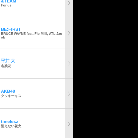
&TEAM
For us
BE:FIRST
BRUCE WAYNE feat. Flo Milli, ATL Jac
ob
平井 大
名残花
AKB48
クッキーキス
timelesz
消えない花火