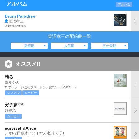
アルバム
アルバム
Drum Paradise
菅沼孝三
収録商品:9商品
菅沼孝三の配信曲一覧
新着順
人気順
五十音順
オススメ!!
晴る
ヨルシカ
TVアニメ「葬送のフリーレン」第2クールOPテーマ
シングル
ムービー
ガチ夢中!
超特急
ムービー
survival dAnce
ジオ(松田颯水)×ダイヤ(小松未可子)
シングル