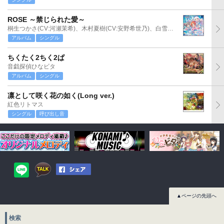
ROSE ～禁じられた愛～
桐生つかさ(CV:河瀬茉希)、木村夏樹(CV:安野希世乃)、白雪千夜(CV:関口理咲)
アルバム
シングル
ちくたく2ちく2ぱ
音戯探偵ひなビタ
アルバム
シングル
凛として咲く花の如く(Long ver.)
紅色リトマス
シングル
呼び出し音
▲ページの先頭へ
検索