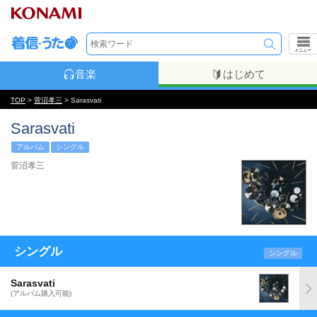
メニュー
音楽
はじめて
TOP
>
菅沼孝三
> Sarasvati
Sarasvati
アルバム
シングル
菅沼孝三
シングル
シングル
Sarasvati
(アルバム購入可能)