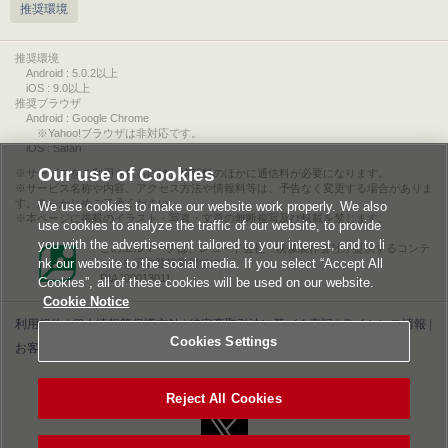
推奨環境
推奨環境
Android : 5.0.2以上
iOS : 9.0以上
推奨ブラウザ
Android : Google Chrome
※Yahoo!ブラウザは非対応です。
iOS : Safari
Our use of Cookies
サービスをご利用されるには、情報料のほかに通信料が必要になります。
サービス名称や内容、アクセス方法や情報料等は、予告なく変更する場合がありま
す。あらかじめご了承ください。
We use cookies to make our website work properly. We also
本ページに掲載のイラスト・写真・文章の無断複写及び転載を禁じます。
use cookies to analyze the traffic of our website, to provide
you with the advertisement tailored to your interest, and to li
このエルマークは、レコード会社・映像製作会社が提供するコンテ
nk our website to the social media. If you select “Accept All
ンツを示す登録商標です。
RIAJ00013011
Cookies”, all of these cookies will be used on our website.
Cookie Notice
利用規約
|
個人情報等保護方針
|
特定商取引法に基づく表記
|
ライセンス情報
|
Cookies Settings
お客様情報の外部送信について
|
Cookies Settings
©2026 Konami Digital Entertainment
Reject All Cookies