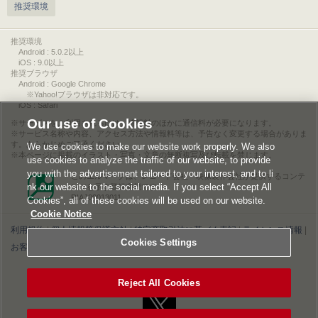
推奨環境
推奨環境
Android : 5.0.2以上
iOS : 9.0以上
推奨ブラウザ
Android : Google Chrome
※Yahoo!ブラウザは非対応です。
iOS : Safari
Our use of Cookies
サービスをご利用されるには、情報料のほかに通信料が必要になります。
サービス名称や内容、アクセス方法や情報料等は、予告なく変更する場合がありま
す。あらかじめご了承ください。
We use cookies to make our website work properly. We also
本ページに掲載のイラスト・写真・文章の無断複写及び転載を禁じます。
use cookies to analyze the traffic of our website, to provide
you with the advertisement tailored to your interest, and to li
このエルマークは、レコード会社・映像製作会社が提供するコンテ
nk our website to the social media. If you select “Accept All
ンツを示す登録商標です。
RIAJ00013011
Cookies”, all of these cookies will be used on our website.
Cookie Notice
利用規約
|
個人情報等保護方針
|
特定商取引法に基づく表記
|
ライセンス情報
|
Cookies Settings
お客様情報の外部送信について
|
Cookies Settings
©2026 Konami Digital Entertainment
Reject All Cookies