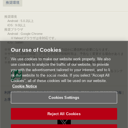
推奨環境
推奨環境
Android : 5.0.2以上
iOS : 9.0以上
推奨ブラウザ
Android : Google Chrome
※Yahoo!ブラウザは非対応です。
iOS : Safari
Our use of Cookies
サービスをご利用されるには、情報料のほかに通信料が必要になります。
サービス名称や内容、アクセス方法や情報料等は、予告なく変更する場合がありま
す。あらかじめご了承ください。
We use cookies to make our website work properly. We also
本ページに掲載のイラスト・写真・文章の無断複写及び転載を禁じます。
use cookies to analyze the traffic of our website, to provide
you with the advertisement tailored to your interest, and to li
このエルマークは、レコード会社・映像製作会社が提供するコンテ
nk our website to the social media. If you select “Accept All
ンツを示す登録商標です。
RIAJ00013011
Cookies”, all of these cookies will be used on our website.
Cookie Notice
利用規約
|
個人情報等保護方針
|
特定商取引法に基づく表記
|
ライセンス情報
|
Cookies Settings
お客様情報の外部送信について
|
Cookies Settings
©2026 Konami Digital Entertainment
Reject All Cookies