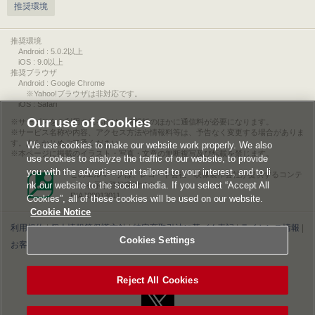
推奨環境
推奨環境
Android : 5.0.2以上
iOS : 9.0以上
推奨ブラウザ
Android : Google Chrome
※Yahoo!ブラウザは非対応です。
iOS : Safari
Our use of Cookies
サービスをご利用されるには、情報料のほかに通信料が必要になります。
サービス名称や内容、アクセス方法や情報料等は、予告なく変更する場合がありま
す。あらかじめご了承ください。
We use cookies to make our website work properly. We also
本ページに掲載のイラスト・写真・文章の無断複写及び転載を禁じます。
use cookies to analyze the traffic of our website, to provide
you with the advertisement tailored to your interest, and to li
このエルマークは、レコード会社・映像製作会社が提供するコンテ
nk our website to the social media. If you select “Accept All
ンツを示す登録商標です。
RIAJ00013011
Cookies”, all of these cookies will be used on our website.
Cookie Notice
利用規約
|
個人情報等保護方針
|
特定商取引法に基づく表記
|
ライセンス情報
|
Cookies Settings
お客様情報の外部送信について
|
Cookies Settings
©2026 Konami Digital Entertainment
Reject All Cookies