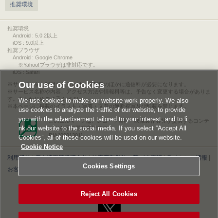
推奨環境
推奨環境
Android : 5.0.2以上
iOS : 9.0以上
推奨ブラウザ
Android : Google Chrome
※Yahoo!ブラウザは非対応です。
iOS : Safari
Our use of Cookies
サービスをご利用されるには、情報料のほかに通信料が必要になります。
サービス名称や内容、アクセス方法や情報料等は、予告なく変更する場合がありま
す。あらかじめご了承ください。
We use cookies to make our website work properly. We also
本ページに掲載のイラスト・写真・文章の無断複写及び転載を禁じます。
use cookies to analyze the traffic of our website, to provide
you with the advertisement tailored to your interest, and to li
このエルマークは、レコード会社・映像製作会社が提供するコンテ
nk our website to the social media. If you select “Accept All
ンツを示す登録商標です。
RIAJ00013011
Cookies”, all of these cookies will be used on our website.
Cookie Notice
利用規約
|
個人情報等保護方針
|
特定商取引法に基づく表記
|
ライセンス情報
|
Cookies Settings
お客様情報の外部送信について
|
Cookies Settings
©2026 Konami Digital Entertainment
Reject All Cookies