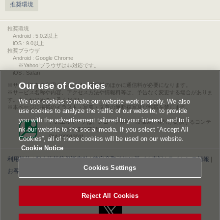
推奨環境
推奨環境
Android : 5.0.2以上
iOS : 9.0以上
推奨ブラウザ
Android : Google Chrome
※Yahoo!ブラウザは非対応です。
iOS : Safari
Our use of Cookies
サービスをご利用されるには、情報料のほかに通信料が必要になります。
サービス名称や内容、アクセス方法や情報料等は、予告なく変更する場合がありま
す。あらかじめご了承ください。
We use cookies to make our website work properly. We also
本ページに掲載のイラスト・写真・文章の無断複写及び転載を禁じます。
use cookies to analyze the traffic of our website, to provide
you with the advertisement tailored to your interest, and to li
このエルマークは、レコード会社・映像製作会社が提供するコンテ
nk our website to the social media. If you select “Accept All
ンツを示す登録商標です。
RIAJ00013011
Cookies”, all of these cookies will be used on our website.
Cookie Notice
利用規約
|
個人情報等保護方針
|
特定商取引法に基づく表記
|
ライセンス情報
|
Cookies Settings
お客様情報の外部送信について
|
Cookies Settings
©2026 Konami Digital Entertainment
Reject All Cookies