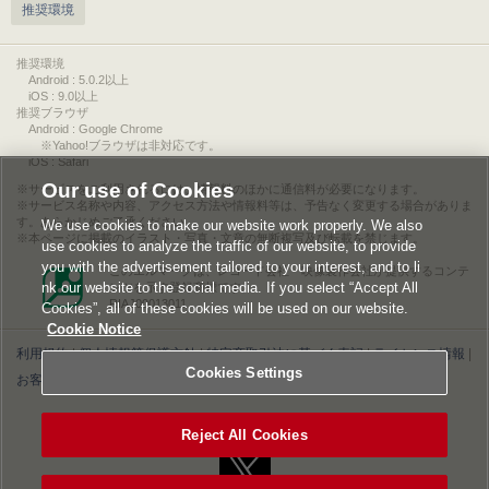
推奨環境
推奨環境
Android : 5.0.2以上
iOS : 9.0以上
推奨ブラウザ
Android : Google Chrome
※Yahoo!ブラウザは非対応です。
iOS : Safari
Our use of Cookies
サービスをご利用されるには、情報料のほかに通信料が必要になります。
サービス名称や内容、アクセス方法や情報料等は、予告なく変更する場合がありま
す。あらかじめご了承ください。
We use cookies to make our website work properly. We also
本ページに掲載のイラスト・写真・文章の無断複写及び転載を禁じます。
use cookies to analyze the traffic of our website, to provide
you with the advertisement tailored to your interest, and to li
このエルマークは、レコード会社・映像製作会社が提供するコンテ
nk our website to the social media. If you select “Accept All
ンツを示す登録商標です。
RIAJ00013011
Cookies”, all of these cookies will be used on our website.
Cookie Notice
利用規約
|
個人情報等保護方針
|
特定商取引法に基づく表記
|
ライセンス情報
|
Cookies Settings
お客様情報の外部送信について
|
Cookies Settings
©2026 Konami Digital Entertainment
Reject All Cookies